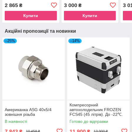
з кріпленням на стіну,
з кріпленням на стіну,
з кр
2 865
3 000
3 0
₴
₴
розмір 800х220 мм, D
розмір 800х220 мм, D
папе
труби - 38 мм
труби - 42 мм
розм
Купити
Купити
Акційні пропозиції та новинки
–25%
–14%
Компресорний
Американка ASG 40x5/4
автохолодильник FROZEN
зовнішня різьба
FCS45 (45 літрів). До -22℃.
Живлення 12, 24, 220 вольт
В наявності
Готово до відправки
7 843
11 900
₴
₴
10 458 ₴
13 900 ₴