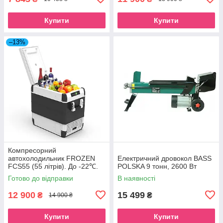
Купити
Купити
–13%
Компресорний
автохолодильник FROZEN
Електричний дровокол BASS
FCS55 (55 літрів). До -22℃.
POLSKA 9 тонн, 2600 Вт
Живлення 12, 24, 220 вольт
Готово до відправки
В наявності
12 900
15 499
₴
₴
14 900 ₴
Купити
Купити