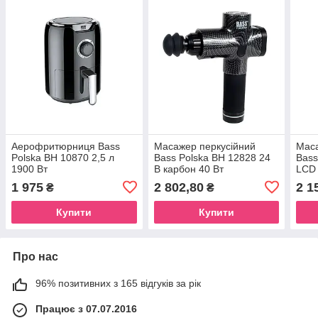
Аерофритюрниця Bass
Масажер перкусійний
Маса
Polska BH 10870 2,5 л
Bass Polska BH 12828 24
Bass
1900 Вт
В карбон 40 Вт
LCD 
1 975
2 802,80
2 1
₴
₴
Купити
Купити
Про нас
96% позитивних з 165 відгуків за рік
Працює з 07.07.2016