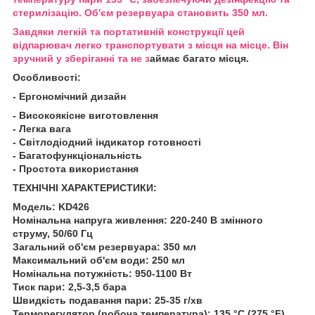
стерилізацію. Об'єм резервуара становить 350 мл.
Завдяки легкій та портативній конструкції цей
відпарювач легко транспортувати з місця на місце. Він
зручний у зберіганні
та не з
аймає багато місця.
Особливості:
- Ергономічний дизайн
- Високоякісне виготовлення
- Легка вага
- Світлодіодний індикатор готовності
- Багатофункціональність
- Простота використання
ТЕХНІЧНІ ХАРАКТЕРИСТИКИ:
Модель: KD426
Номінальна напруга живлення: 220-240 В змінного
струму, 50/60 Гц
Загальний об'єм резервуара: 350 мл
Максимальний об'єм води: 250 мл
Номінальна потужність: 950-1100 Вт
Тиск пари: 2,5-3,5 бара
Швидкість подавання пари: 25-35 г/хв
Терморегулятор (робоча температура): 135 °C (275 °F)