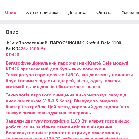
Опис
Характеристики
Доставка
Оплата
Умови п
Опис
h1> >Протативний ПАРООЧИСНИК Kraft & Dele 1100
Вт KD4
26> 1100 Вт
KD426
Багатофункціональний пароочисник Kraft& Dele моделі
KD426 призначений для будь-яких поверхонь.
Температура пари досягає 135 °C, що дає змогу видаляти
бруд і плями з підлоги, дверей, вікон, одягу, плитки,
автомобільних дисків і багато чого іншого.
Технологія парового очищення використовує пару під
високим тиском (2,5-3,5 бара). Він чудово видаляє
бактерії та грибок. Цей метод корисний для здоров'я та
знижує ризик пошкодження поверхонь.
Завдяки двигуну потужністю 1100 Вт, апарат готовий до
роботи лише за кілька хвилин після під'єднання.
Високочутливий термостат підтримує максимальну
температуру пари 135 °C, забезпечуючи дезінфекцію та