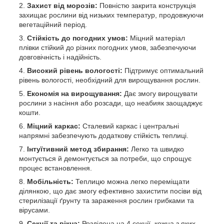
Захист від морозів:
Повністю закрита конструкція
захищає рослини від низьких температур, продовжуючи
вегетаційний період.
Стійкість до погодних умов:
Міцний матеріал
плівки стійкий до різних погодних умов, забезпечуючи
довговічність і надійність.
Високий рівень вологості:
Підтримує оптимальний
рівень вологості, необхідний для вирощування рослин.
Економія на вирощування:
Дає змогу вирощувати
рослини з насіння або розсади, що неабияк заощаджує
кошти.
Міцний каркас:
Сталевий каркас і центральні
напрямні забезпечують додаткову стійкість теплиці.
Інтуїтивний метод збирання:
Легко та швидко
монтується й демонтується за потреби, що спрощує
процес встановлення.
Мобільність:
Теплицю можна легко переміщати
ділянкою, що дає змогу ефективно захистити посіви від
стерилізації ґрунту та зараження рослин грибками та
вірусами.
Секції та вікна:
Розділена на 4 секції, кожна з яких