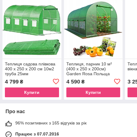
Теплиця садова плівкова
Теплиця, парник 10 м²
Тепл
400 х 250 х 200 см 10м2
(400 x 250 х 200см)
вікн
труба 25мм
Garden Rosa Польща
4 799
4 590
3 2
₴
₴
Купити
Купити
Про нас
96% позитивних з 165 відгуків за рік
Працює з 07.07.2016