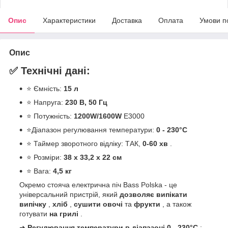
Опис
Характеристики
Доставка
Оплата
Умови п
Опис
✅ Технічні дані:
⭐ Ємність:
15 л
⭐ Напруга:
230 В, 50 Гц
⭐ Потужність:
1200W/1600W
E3000
⭐Діапазон регулювання температури:
0 - 230°C
⭐ Таймер зворотного відліку: ТАК,
0-60 хв
.
⭐ Розміри:
38 х 33,2 х 22 см
⭐ Вага:
4,5 кг
Окремо стояча електрична піч Bass Polska - це
універсальний пристрій, який
дозволяє випікати
випічку
,
хліб
,
сушити
овочі
та
фрукти
, а також
готувати
на грилі
.
➜
Регулювання температури в діапазоні 0 - 230°C
: