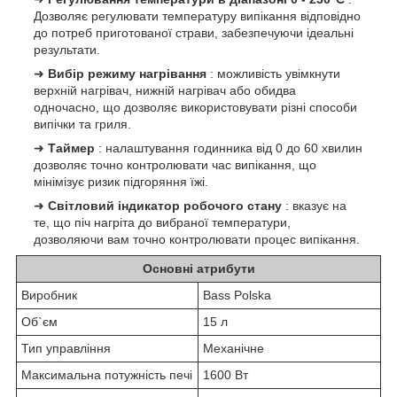
Дозволяє регулювати температуру випікання відповідно
до потреб приготованої страви, забезпечуючи ідеальні
результати.
➜
Вибір режиму нагрівання
: можливість увімкнути
верхній нагрівач, нижній нагрівач або обидва
одночасно, що дозволяє використовувати різні способи
випічки та гриля.
➜
Таймер
: налаштування годинника від 0 до 60 хвилин
дозволяє точно контролювати час випікання, що
мінімізує ризик підгоряння їжі.
➜
Світловий індикатор робочого стану
: вказує на
те, що піч нагріта до вибраної температури,
дозволяючи вам точно контролювати процес випікання.
Основні атрибути
Виробник
Bass Polska
Об`єм
15 л
Тип управління
Механічне
Максимальна потужність печі
1600 Вт