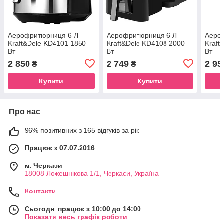
Аерофритюрниця 6 Л
Аерофритюрниця 6 Л
Аер
Kraft&Dele KD4101 1850
Kraft&Dele KD4108 2000
Kraf
Вт
Вт
Вт
2 850
2 749
2 9
₴
₴
Купити
Купити
Про нас
96% позитивних з 165 відгуків за рік
Працює з 07.07.2016
м. Черкаси
18008 Ложешнікова 1/1, Черкаси, Україна
Контакти
Сьогодні працює з 10:00 до 14:00
Показати весь графік роботи