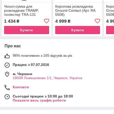
Чохол-сумка для
Коропова розкладачка
Коро
розкладачки TRAMP,
Ground Contact (Арт. RA
Grou
поліестер TRA-131
5508)
5508
1 434
4 999
4 9
₴
₴
Купити
Купити
Про нас
96% позитивних з 165 відгуків за рік
Працює з 07.07.2016
м. Черкаси
18008 Ложешнікова 1/1, Черкаси, Україна
Контакти
Сьогодні працює з 10:00 до 18:00
Показати весь графік роботи