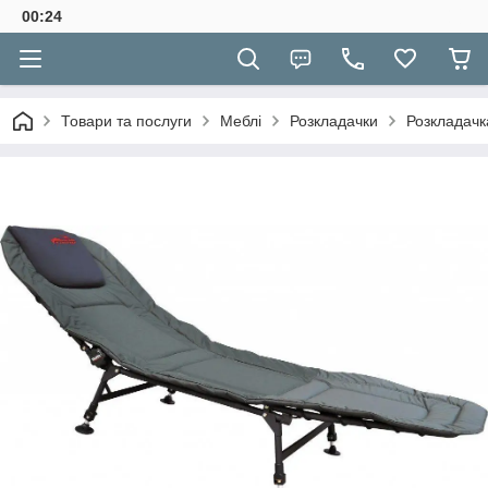
00:24
Товари та послуги
Меблі
Розкладачки
Розкладачк