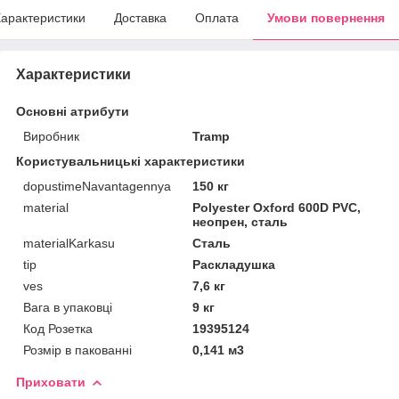
арактеристики
Доставка
Оплата
Умови повернення
Характеристики
Основні атрибути
Виробник
Tramp
Користувальницькі характеристики
dopustimeNavantagennya
150 кг
material
Polyester Oxford 600D PVC,
неопрен, сталь
materialKarkasu
Сталь
tip
Раскладушка
ves
7,6 кг
Вага в упаковці
9 кг
Код Розетка
19395124
Розмір в пакованні
0,141 м3
Приховати