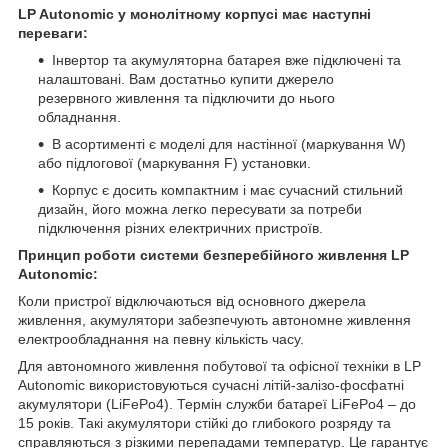
LP Autonomic у монолітному корпусі має наступні
переваги:
Інвертор та акумуляторна батарея вже підключені та
налаштовані. Вам достатньо купити джерело
резервного живлення та підключити до нього
обладнання.
В асортименті є моделі для настінної (маркування W)
або підлогової (маркування F) установки.
Корпус є досить компактним і має сучасний стильний
дизайн, його можна легко пересувати за потреби
підключення різних електричних пристроїв.
Принцип роботи системи безперебійного живлення LP
Autonomic:
Коли пристрої відключаються від основного джерела
живлення, акумулятори забезпечують автономне живлення
електрообладнання на певну кількість часу.
Для автономного живлення побутової та офісної техніки в LP
Autonomic використовуються сучасні літій-залізо-фосфатні
акумулятори (LiFePo4). Термін служби батареї LiFePo4 – до
15 років. Такі акумулятори стійкі до глибокого розряду та
справляються з різкими перепадами температур. Це гарантує