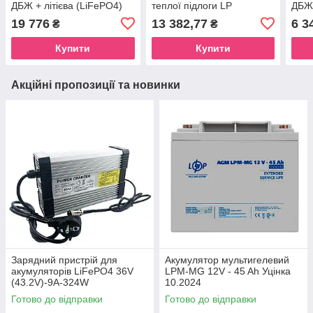
ДБЖ + літієва (LiFePO4)
теплої підлоги LP
ДБЖ 
батарея (UPS В1000 +
(LogicPower) ДБЖ +
бата
19 776
13 382,77
6 3
₴
₴
АКБ LiFePO4 1280W)
мультигелева батарея
LiF
(UPS B800VA + АКБ MG
Купити
Купити
900W)
Акційні пропозиції та новинки
Зарядний пристрій для
Акумулятор мультигелевий
акумуляторів LiFePO4 36V
LPM-MG 12V - 45 Ah Уцінка
(43.2V)-9A-324W
10.2024
Готово до відправки
Готово до відправки