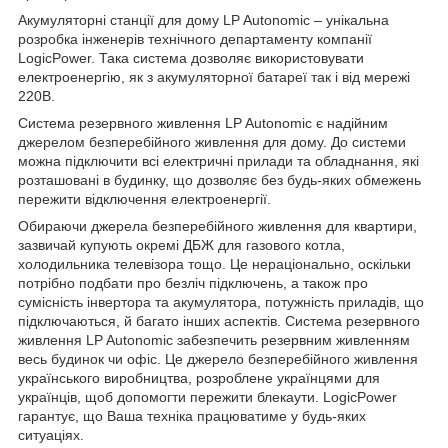
Акумуляторні станції для дому LP Autonomic – унікальна
розробка інженерів технічного департаменту компанії
LogicPower. Така система дозволяє використовувати
електроенергію, як з акумуляторної батареї так і від мережі
220В.
Система резервного живлення LP Autonomic є надійним
джерелом безперебійного живлення для дому. До системи
можна підключити всі електричні прилади та обладнання, які
розташовані в будинку, що дозволяє без будь-яких обмежень
пережити відключення електроенергії.
Обираючи джерела безперебійного живлення для квартири,
зазвичай купують окремі ДБЖ для газового котла,
холодильника телевізора тощо. Це нераціонально, оскільки
потрібно подбати про безліч підключень, а також про
сумісність інвертора та акумулятора, потужність приладів, що
підключаються, й багато інших аспектів. Система резервного
живлення LP Autonomic забезпечить резервним живленням
весь будинок чи офіс. Це джерело безперебійного живлення
українського виробництва, розроблене українцями для
українців, щоб допомогти пережити блекаути. LogicPower
гарантує, що Ваша техніка працюватиме у будь-яких
ситуаціях.