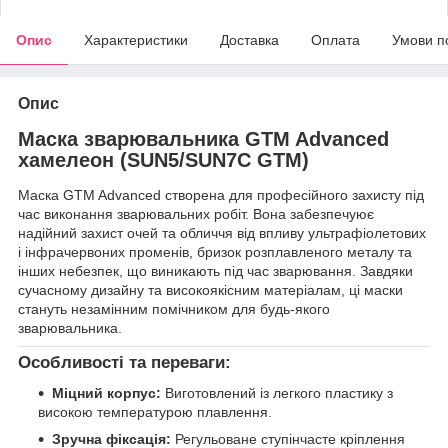
Опис
Характеристики
Доставка
Оплата
Умови п
Опис
Маска зварювальника GTM Advanced
хамелеон (SUN5/SUN7C GTM)
Маска GTM Advanced створена для професійного захисту під
час виконання зварювальних робіт. Вона забезпечуює
надійний захист очей та обличчя від впливу ультрафіолетових
і інфрачервоних променів, бризок розплавленого металу та
інших небезпек, що виникають під час зварювання. Завдяки
сучасному дизайну та високоякісним матеріалам, ці маски
стануть незамінним помічником для будь-якого
зварювальника.
Особливості та переваги:
Міцний корпус:
Виготовлений із легкого пластику з
високою температурою плавлення.
Зручна фіксація:
Регульоване ступінчасте кріплення