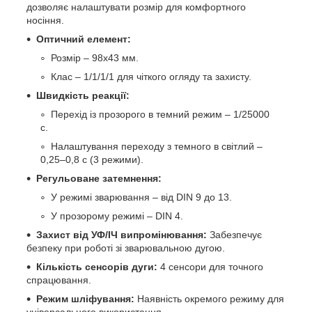
дозволяє налаштувати розмір для комфортного
носіння.
Оптичний елемент:
Розмір – 98х43 мм.
Клас – 1/1/1/1 для чіткого огляду та захисту.
Швидкість реакції:
Перехід із прозорого в темний режим – 1/25000
с.
Налаштування переходу з темного в світлий –
0,25–0,8 с (3 режими).
Регульоване затемнення:
У режимі зварювання – від DIN 9 до 13.
У прозорому режимі – DIN 4.
Захист від УФ/ІЧ випромінювання:
Забезпечує
безпеку при роботі зі зварювальною дугою.
Кількість сенсорів дуги:
4 сенсори для точного
спрацювання.
Режим шліфування:
Наявність окремого режиму для