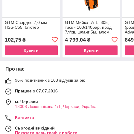
GTM Свердло 7,0 мм
GTM Мийка в/т LT305,
GTM 
HSS-Co5, блістер
тиск - 100/140бар, прод
(роз
7л/хв, шланг 5м, алюм.
Adva
помпа
102,75
4 799,04
849
₴
₴
Купити
Купити
Про нас
96% позитивних з 163 відгуків за рік
Працює з 07.07.2016
м. Черкаси
18008 Ложешнікова 1/1, Черкаси, Україна
Контакти
Сьогодні вихідний
Показати весь графік роботи