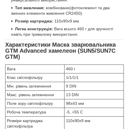
універсального використання.
Тип живлення:
комбіноване(фотоелемент та два
змінних елементи живлення CR2450).
Розмір картриджа:
110х90х9 мм.
Легка конструкція:
Вага всього 460 г для зручності
навіть при тривалому використанні.
Характеристики
Маска зварювальника
GTM Advanced хамелеон (SUN5/SUN7C
GTM)
Вага
460 г
Клас світлофільтру
1/1/1/1
Мін. рівень затемнення
9 DIN
Макс. рівень затемнення
13 DIN
Поле зору світлофільтру
98x43 мм
Робоча температура
-5..+55 С
Розміри картриджа
110х90х9 мм
світлофільтра