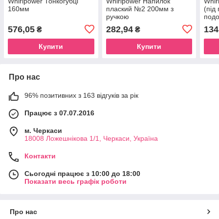
Whirlpower Тонкогубці
Whirlpower Напилок
Whir
160мм
плаский №2 200мм з
(під
ручкою
под
576,05
282,94
134
₴
₴
Купити
Купити
Про нас
96% позитивних з 163 відгуків за рік
Працює з 07.07.2016
м. Черкаси
18008 Ложешнікова 1/1, Черкаси, Україна
Контакти
Сьогодні працює з 10:00 до 18:00
Показати весь графік роботи
Про нас