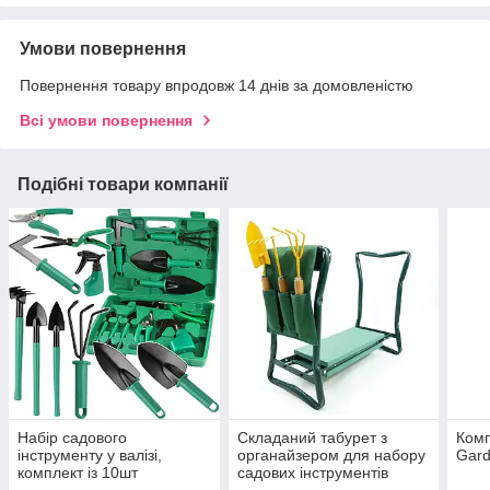
Умови повернення
Повернення товару впродовж 14 днів за домовленістю
Всі умови повернення
Подібні товари компанії
Набір садового
Складаний табурет з
Комп
інструменту у валізі,
органайзером для набору
Gard
комплект із 10шт
садових інструментів
GardenLine LAR3594
GardenLine GWI3632