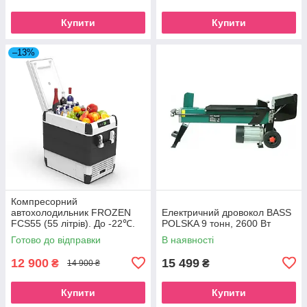
Купити
Купити
–13%
Компресорний
автохолодильник FROZEN
Електричний дровокол BASS
FCS55 (55 літрів). До -22℃.
POLSKA 9 тонн, 2600 Вт
Живлення 12, 24, 220 вольт
Готово до відправки
В наявності
12 900
15 499
₴
₴
14 900 ₴
Купити
Купити