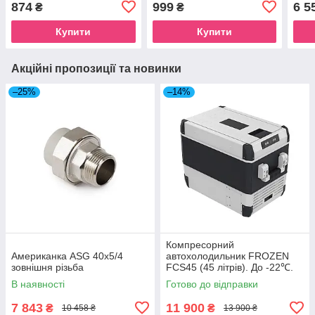
874
999
6 5
₴
₴
інвентар для саду та
городу
Купити
Купити
Акційні пропозиції та новинки
–25%
–14%
Компресорний
Американка ASG 40x5/4
автохолодильник FROZEN
зовнішня різьба
FCS45 (45 літрів). До -22℃.
Живлення 12, 24, 220 вольт
В наявності
Готово до відправки
7 843
11 900
₴
₴
10 458 ₴
13 900 ₴