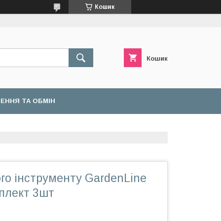
Кошик
Кошик
ЕННЯ ТА ОБМІН
го інструменту GardenLine
плект 3шт