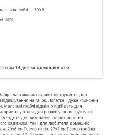
лення на сайті — 500 ₴
од:
0879
ротягом 14 днів
за домовленістю
 Набір пластикових садових інструментів, що
я підвішування на гачок. Лопатка - дуже корисний
. Маленькі граблі відмінно підійдуть для
 використовуються для розпушування ґрунту та
 підходять для виконання точних робіт на
ого садівника, так і для любителя домашніх
ателя: 29х6 см Розмір нігтів: 27х7 см Розмір граблів:
ного товару! 2. Швидка доставка у будь-яке місце