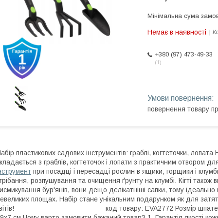
Мінімальна сума замов
Немає в наявності
К
+380 (97) 473-49-33
1
повернення товару п
абір пластикових садових інструментів: граблі, когтеточки, лопата
кладається з граблів, когтеточок і лопати з практичним отвором дл
нструмент
при посадці і пересадці рослин в ящики, горщики і клумби
грібання, розпушування та очищення ґрунту на клумбі. Кігті також
исмикування бур'янів, вони дещо делікатніші сапки, тому ідеально
евеликих площах. Набір стане унікальним подарунком як для затят
вітів! ------------------------------------ код товару: EVA2772 Розмір шп
9х7 см Чому варто замовити бажаний товар? 1. Гарантія якості кож