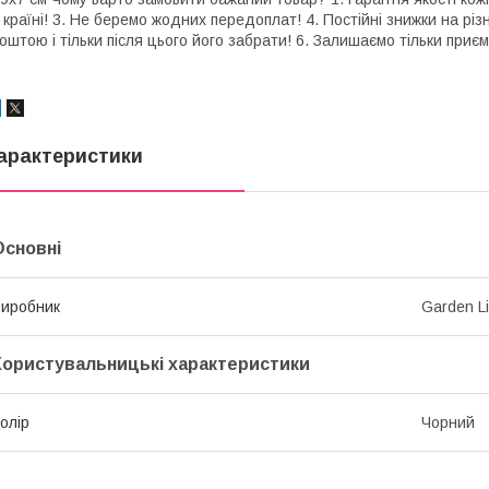
 країні! 3. Не беремо жодних передоплат! 4. Постійні знижки на різн
оштою і тільки після цього його забрати! 6. Залишаємо тільки приєм
арактеристики
Основні
иробник
Garden L
Користувальницькі характеристики
олір
Чорний