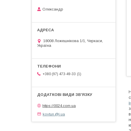
Олександр
18008 Ложешнікова 1/1, Черкаси,
Україна
1
+380 (97) 473-49-33
Н
с
і
https://0024.com.ua
з
kovtun.@i.ua
в
н
к
2