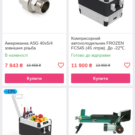
Компресорний
Американка ASG 40x5/4
автохолодильник FROZEN
зовнішня різьба
FCS45 (45 літрів). До -22℃.
Живлення 12, 24, 220 вольт
В наявності
Готово до відправки
7 843
11 900
₴
₴
10 458 ₴
13 900 ₴
Купити
Купити
–13%