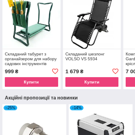
Складаний табурет з
Складаний шезлонг
Комп
органайзером для набору
VOLSO VS 5934
Gard
садових інструментів
кріс
GardenLine GWI3632
кафе
999
1 679
7 0
₴
₴
Купити
Купити
Акційні пропозиції та новинки
–25%
–14%