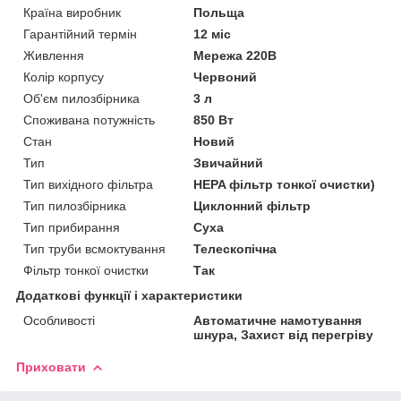
Країна виробник
Польща
Гарантійний термін
12 міс
Живлення
Мережа 220В
Колір корпусу
Червоний
Об'єм пилозбірника
3 л
Споживана потужність
850 Вт
Стан
Новий
Тип
Звичайний
Тип вихідного фільтра
HEPA фільтр тонкої очистки)
Тип пилозбірника
Циклонний фільтр
Тип прибирання
Суха
Тип труби всмоктування
Телескопічна
Фільтр тонкої очистки
Так
Додаткові функції і характеристики
Особливості
Автоматичне намотування
шнура, Захист від перегріву
Приховати