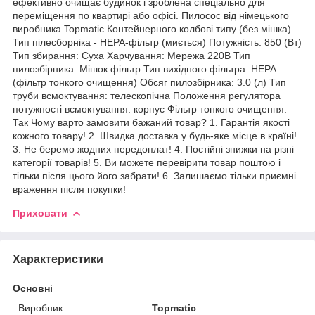
ефективно очищає будинок і зроблена спеціально для
переміщення по квартирі або офісі. Пилосос від німецького
виробника Topmatic Контейнерного колбові типу (без мішка)
Тип пілесборніка - HEPA-фільтр (миється) Потужність: 850 (Вт)
Тип збирання: Суха Харчування: Мережа 220В Тип
пилозбірника: Мішок фільтр Тип вихідного фільтра: HEPA
(фільтр тонкого очищення) Обсяг пилозбірника: 3.0 (л) Тип
труби всмоктування: телескопічна Положення регулятора
потужності всмоктування: корпус Фільтр тонкого очищення:
Так Чому варто замовити бажаний товар? 1. Гарантія якості
кожного товару! 2. Швидка доставка у будь-яке місце в країні!
3. Не беремо жодних передоплат! 4. Постійні знижки на різні
категорії товарів! 5. Ви можете перевірити товар поштою і
тільки після цього його забрати! 6. Залишаємо тільки приємні
враження після покупки!
Приховати
Характеристики
Основні
Виробник
Topmatic