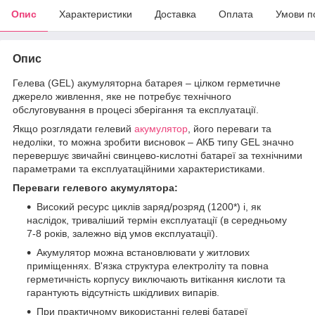
Опис
Характеристики
Доставка
Оплата
Умови п
Опис
Гелева (GEL) акумуляторна батарея – цілком герметичне
джерело живлення, яке не потребує технічного
обслуговування в процесі зберігання та експлуатації.
Якщо розглядати гелевий
акумулятор
, його переваги та
недоліки, то можна зробити висновок – АКБ типу GEL значно
перевершує звичайні свинцево-кислотні батареї за технічними
параметрами та експлуатаційними характеристиками.
Переваги гелевого акумулятора:
Високий ресурс циклів заряд/розряд (1200*) і, як
наслідок, триваліший термін експлуатації (в середньому
7-8 років, залежно від умов експлуатації).
Акумулятор можна встановлювати у житлових
приміщеннях. В'язка структура електроліту та повна
герметичність корпусу виключають витікання кислоти та
гарантують відсутність шкідливих випарів.
При практичному використанні гелеві батареї