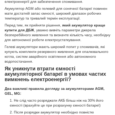
електроенергії для забезпечення споживання.
Акумулятор AGM або гелевий для сонячної батареї повинен
мати достатній запас ємності, широкий діапазон робочих
температур та тривалий термін експлуатації.
Перед тим, як прийняти рішення,
який акумулятор краще
купити для ДБЖ
, уважно вивчіть параметри джерела
безперебійного живлення та визначте кількість часу, необхідну
для автономної роботи електроустаткування.
Гелеві акумулятори мають широкий попит у споживачів, які
купують комплекти резервного живлення для опалювального
котла, систем аварійного освітлення або автономного
водопостачання.
Як уникнути втрати ємності
акумуляторної батареї в умовах частих
вимкнень електроенергії?
Два важливі правила догляду за акумуляторами AGM,
GEL, MG:
Не слід часто розряджати АКБ більш ніж на 30% його
ємності (врахуйте це при розрахунку ємності батареї)
Після розрядки акумулятор необхідно повністю