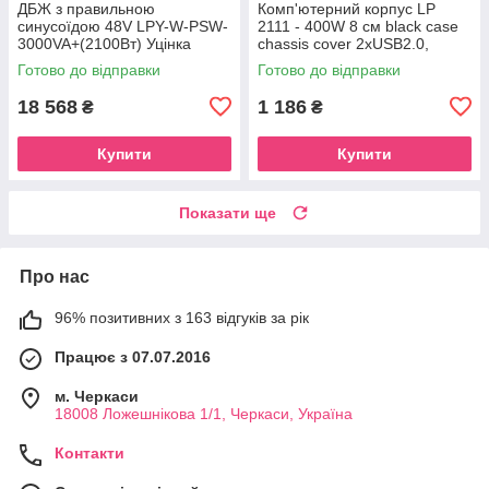
ДБЖ з правильною
Комп'ютерний корпус LP
синусоїдою 48V LPY-W-PSW-
2111 - 400W 8 см black case
3000VA+(2100Вт) Уцінка
chassis cover 2xUSB2.0,
1xUSB3.0 Уцінка
Готово до відправки
Готово до відправки
18 568
1 186
₴
₴
Купити
Купити
Показати ще
Про нас
96% позитивних з 163 відгуків за рік
Працює з 07.07.2016
м. Черкаси
18008 Ложешнікова 1/1, Черкаси, Україна
Контакти