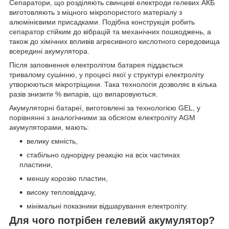
Сепаратори, що розділяють свинцеві електроди гелевих АКБ
виготовляють з міцного мікропористого матеріалу з
алюмінієвими присадками. Подібна конструкція робить
сепаратор стійким до вібрацій та механічних пошкоджень, а
також до хімічних впливів агресивного кислотного середовища
всередині акумулятора.
Після заповнення електролітом батарея піддається
тривалому сушінню, у процесі якої у структурі електроліту
утворюються мікротріщини. Така технологія дозволяє в кілька
разів знизити % випарів, що випаровуються.
Акумуляторні батареї, виготовлені за технологією GEL, у
порівнянні з аналогічними за обсягом електроліту AGM
акумуляторами, мають:
велику ємність,
стабільно однорідну реакцію на всіх частинах
пластини,
меншу корозію пластин,
високу тепловіддачу,
мінімальні показники відшарування електроліту.
Для чого потрібен гелевий акумулятор?