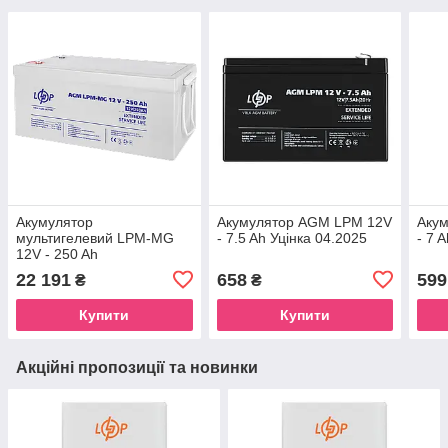
Акумулятор
Акумулятор AGM LPM 12V
Аку
мультигелевий LPM-MG
- 7.5 Ah Уцінка 04.2025
- 7 
12V - 250 Ah
22 191
658
599
₴
₴
Купити
Купити
Акційні пропозиції та новинки