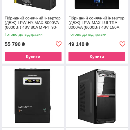
Гібридний сонячний інвертор
Гібридний сонячний інвертор
(ДБЖ) LPW-HY-MAX-8000VA
(ДБЖ) LPW-MAXII-ULTRA
(8000Вт) 48V 80A MPPT 90-
8000VA (8000Вт) 48V 150A
450V Уцінка
MPPT 90-450V ON-OFF GRID
Готово до відправки
Готово до відправки
Уцінка
55 790
49 148
₴
₴
Купити
Купити