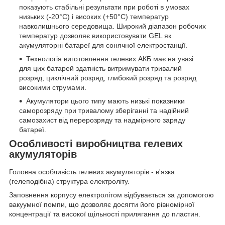
показують стабільні результати при роботі в умовах
низьких (-20°С) і високих (+50°С) температур
навколишнього середовища. Широкий діапазон робочих
температур дозволяє використовувати GEL як
акумуляторні батареї для сонячної електростанції.
Технологія виготовлення гелевих АКБ має на увазі
для цих батарей здатність витримувати тривалий
розряд, циклічний розряд, глибокий розряд та розряд
високими струмами.
Акумулятори цього типу мають низькі показники
саморозряду при тривалому зберіганні та надійний
самозахист від перерозряду та надмірного заряду
батареї.
Особливості виробництва гелевих
акумуляторів
Головна особливість гелевих акумуляторів - в'язка
(гелеподібна) структура електроліту.
Заповнення корпусу електролітом відбувається за допомогою
вакуумної помпи, що дозволяє досягти його рівномірної
концентрації та високої щільності прилягання до пластин.