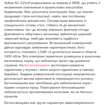
Vulkan БС-315лА розрахована на мережу в 380В, що робить її
незамінним помічником в промислових масштабах
будівництва. Має цільнолиту конструкцію баку, що значно
продовжує строк експлуатації, навіть при постійному
професійному використані. Основа рами виконана зі
спеціального сплаву сталі, стійкого як до механічних
навантажень так і до впливу зовнішніх факторів погоди.
Довговічність обертового механізму забезпечує широкий
чавунний вінець, який дає можливість надійного
вертикального регулювання. Встановлений електричний
двигун відповідає заявленим характеристикам, його
потужність становить 1,5кВт та досягається кількість обертів
1400 об/хв. Вся електрика герметично розміщена в захисному
металевому ящику, що забезпечує захист від ураження
струмом. На
бетонозмішувачі
застосовані ковзаючи
підшипники у втулках і якісні конусні підшипники в самому
барабані. Завдяки універсальній конструкції направляючих
досягається висока ефективність перемішуючого розчину.
Бетономішалка має запобіжник для забезпечення норм і
правил охорони праці. Пересування бетономішалки
забезпечується прогумованими колесами, які не бояться
проколів.
Бетонозмішувач має зручні параметри завантажувального