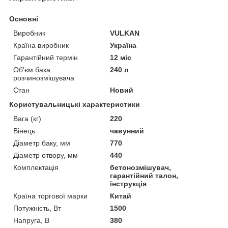
Основні
Виробник
VULKAN
Країна виробник
Україна
Гарантійний термін
12 міс
Об'єм бака
240 л
розчинозмішувача
Стан
Новий
Користувальницькі характеристики
Вага (кг)
220
Вінець
чавунний
Діаметр баку, мм
770
Діаметр отвору, мм
440
Комплектація
бетонозмішувач,
гарантійний талон,
інструкція
Країна торгової марки
Китай
Потужність, Вт
1500
Напруга, В
380