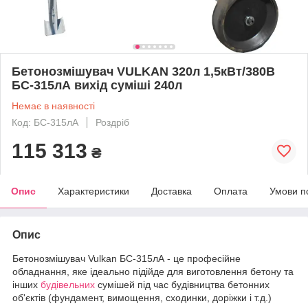
Бетонозмішувач VULKAN 320л 1,5кВт/380В
БС-315лА вихід суміші 240л
Немає в наявності
Код: БС-315лА
Роздріб
115 313
₴
Опис
Характеристики
Доставка
Оплата
Умови п
Опис
Бетонозмішувач Vulkan БС-315лА - це професійне
обладнання, яке ідеально підійде для виготовлення бетону та
інших
будівельних
сумішей під час будівництва бетонних
об'єктів (фундамент, вимощення, сходинки, доріжки і т.д.)