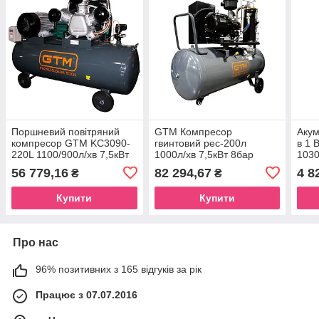
Поршневий повітряний
GTM Компресор
Акум
компресор GTM KC3090-
гвинтовий рес-200л
в 1
220L 1100/900л/хв 7,5кВт
1000л/хв 7,5кВт 8бар
1030
10бар 380В
380В/інвертор
56 779,16
82 294,67
4 8
₴
₴
Купити
Купити
Про нас
96% позитивних з 165 відгуків за рік
Працює з 07.07.2016