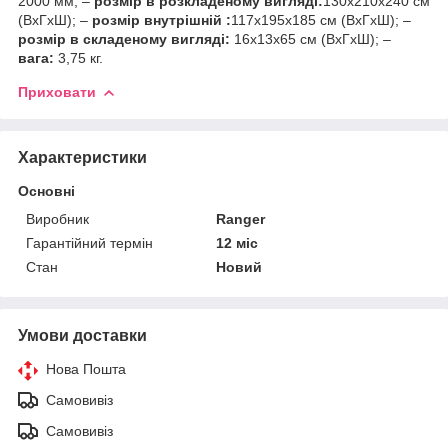
2000 мм; –
розмір в розкладеному вигляді:
130х210х240 см
(ВхГхШ); –
розмір внутрішній :
117х195х185 см (ВхГхШ); –
розмір в складеному вигляді:
16х13х65 см (ВхГхШ); –
вага:
3,75 кг.
Приховати
Характеристики
Основні
Виробник
Ranger
Гарантійний термін
12 міс
Стан
Новий
Умови доставки
Нова Пошта
Самовивіз
Самовивіз