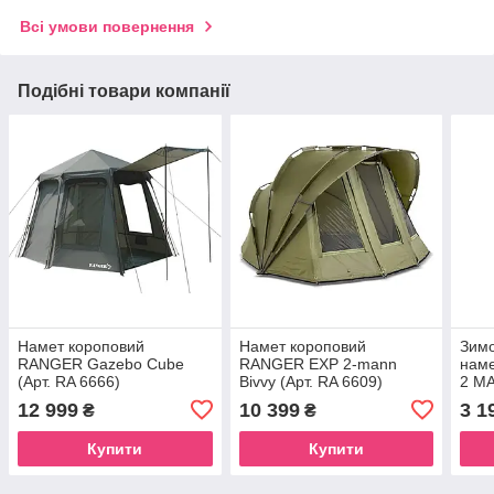
Всі умови повернення
Подібні товари компанії
Намет короповий
Намет короповий
Зимо
RANGER Gazebo Cube
RANGER EXP 2-mann
нам
(Арт. RA 6666)
Bivvy (Арт. RA 6609)
2 MA
12 999
10 399
3 1
₴
₴
Купити
Купити