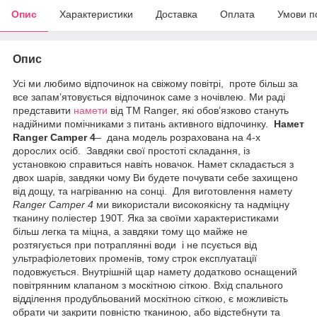
Опис
Характеристики
Доставка
Оплата
Умови п
Опис
Усі ми любимо відпочинок на свіжому повітрі, проте більш за
все запам’ятовується відпочинок саме з ночівлею. Ми раді
представити
намети
від ТМ Ranger, які обов’язково стануть
надійними помічниками з питань активного відпочинку.
Намет
Ranger Сamper 4
– дана модель розрахована на 4-х
дорослих осіб. Завдяки свої простоті складання, із
установкою справиться навіть новачок. Намет складається з
двох шарів, завдяки чому Ви будете почувати себе захищено
від дощу, та нагріванню на сонці. Для виготовлення намету
Ranger Сamper 4
ми використали високоякісну та надміцну
тканину поліестер 190Т. Яка за своїми характеристиками
більш легка та міцна, а завдяки тому що майже не
розтягується при потраплянні води і не псується від
ультрафіолетових променів, тому строк експлуатації
подовжується. Внутрішній щар намету додатково оснащений
повітрянним клапаном з москітною сіткою. Вхід спального
відділення продубльований москітною сіткою, є можливість
обрати чи закрити повністю тканиною, або відстебнути та