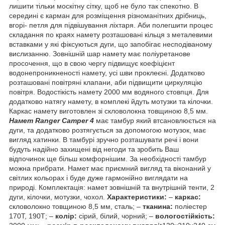
лишити тільки москітну сітку, щоб не було так спекотно. В
середині є карман для розміщення різноманітних дрібниць,
вгорі- петля для підвішування ліхтаря. Аби полегшити процес
складання по краях намету розташовані кільця з металевими
вставками у які фіксуються дуги, що запобігає несподіваному
вислизанню. Зовнішній шар намету має поліуретанове
просочення, що в свою чергу підвищує коефіцієнт
водонепроникненості намету, усі шви проклеєні. Додатково
розташовані повітряні клапани, аби підвищити циркуляцію
повітря. Водостікість намету 2000 мм водяного стовпця. Для
додатково натягу намету, в комплекі йдуть мотузки та кілочки.
Каркас намету виготовлен зі скловолокна товщиною 8,5 мм.
Намет Ranger Сamper 4
має тамбур який втсановлюється на
дуги, та додатково розтягується за допомогою мотузок, має
вигляд хатинки. В тамбурі зручно розташувати речі і вони
будуть надійно захищені від негоди та зробить Ваш
відпочинок ще більш комфорнішим. За необхідності тамбур
можна прибрати. Намет має приємний вигляд та віконаний у
світлих кольорах і буде дуже гармонійно виглядати на
природі. Комплектація: намет зовнішній та внутрішній тенти, 2
дуги, кілочки, мотузки, чохол.
Характеристики:
–
каркас:
скловолокно товщиною 8,5 мм, сталь; –
тканина:
поліестер
170Т, 190Т; –
колір:
сірий, білий, чорний; –
вологостійкість: