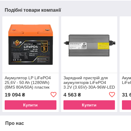
Подібні товари компанії
Акумулятор LP LiFePO4
Зарядний пристрій для
Аку
25,6V - 50 Ah (1280Wh)
акумуляторів LiFePO4
LiFe
(BMS 80A/50А) пластик
3.2V (3.65V)-30A-96W-LED
Smart BT
19 094
4 563
31 
₴
₴
Купити
Купити
Про нас