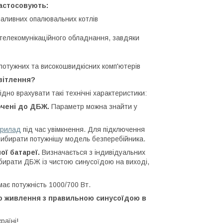
астосовують:
паливних опалювальних котлів
телекомунікаційного обладнання, завдяки
потужних та високошвидкісних комп'ютерів
вітлення?
но врахувати такі технічні характеристики:
ючені до ДБЖ.
Параметр можна знайти у
прилад
під час увімкнення. Для підключення
ибирати потужнішу модель безперебійника.
ої батареї.
Визначається з індивідуальних
бирати ДБЖ із чистою синусоїдою на виході,
є потужність 1000/700 Вт.
го живлення з правильною синусоїдою в
раїні!