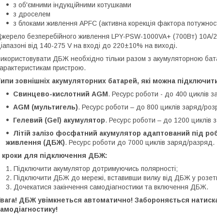
з об'ємними індукційними котушками
з дроселем
з блоками живлення APFC (активна корекція фактора потужнос
жерело безперебійного живлення LPY-PSW-1000VA+ (700Вт) 10A/20A
іапазоні від 140-275 V на вході до 220±10% на виході.
икористовувати ДБЖ необхідно тільки разом з акумуляторною бата
арактеристикам пристрою.
ипи зовнішніх акумуляторних батарей, які можна підключит
Свинцево-кислотний AGM
. Ресурс роботи - до 400 циклів 
AGM (мультигель)
. Ресурс роботи – до 800 циклів заряд/ро
Гелевий (Gel) акумулятор
. Ресурс роботи – до 1200 циклів
Літій залізо фосфатний акумулятор адаптований під ро
живлення (ДБЖ)
. Ресурс роботи до 7000 циклів заряд/разряд.
3 кроки для підключення ДБЖ:
Підключити акумулятор дотримуючись полярності;
Підключити ДБЖ до мережі, вставивши вилку від ДБЖ у розет
Дочекатися закінчення самодіагностики та включення ДБЖ.
Увага! ДБЖ увімкнеться автоматично! Забороняється натиск
амодіагностику!