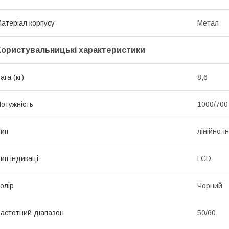
атеріал корпусу
Метал
Користувальницькі характеристики
ага (кг)
8,6
отужність
1000/700
ип
лінійно-
ип індикації
LCD
олір
Чорний
астотний діапазон
50/60