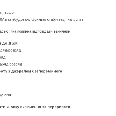
ті) тощо
 має вбудовану функцію стабілізації напруги в
рею, яка повинна відповідати технічним
и до ДБЖ:
заряд/розряд
зряд
 заряд/розряд
боту з джерелом безперебійного
ку 220В;
ати кнопку включення та переривати