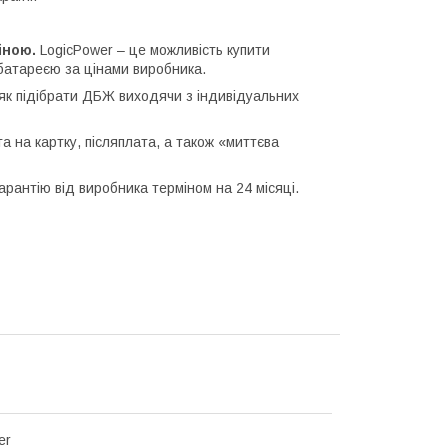
іною.
LogicPower – це можливість купити
батареєю за цінами виробника.
 як підібрати ДБЖ виходячи з індивідуальних
 на картку, післяплата, а також «миттєва
рантію від виробника терміном на 24 місяці.
er