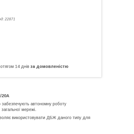
од:
22871
ротягом 14 днів
за домовленістю
/20A
 забезпечують автономну роботу
 загальної мережі.
озволяє використовувати ДБЖ даного типу для