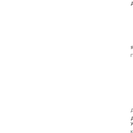
Я
П
Д
У
К