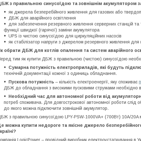
ДБЖ з правильною синусоїдою та зовнішнім акумулятором з
як джерела безперебійного живлення для газових або твердо
ДБЖ для аварійного освітлення
для забезпечення резервного живлення серверних станцій та 
функції швидкої (гарячої) заміни акумулятора
UPS із чистою синусоїдою для циркуляційних насосів
як стабілізатор напруги з джерелом резервного живлення для 
к обрати ДБЖ для котлів опалення та систем аварійного ос
еред тим як купити ДБЖ з правильною (чистою) синусоїдою необхід
Сумарна потужність електроприладів, які будуть підкл
технічній документації кожної з одиниць обладнання.
Пускова потужність
– кількість електроенергії, яку споживає
ДБЖ до обладнання з високими пусковими струмами необхідно в
Необхідний час для автономної роботи від акумуляторн
потреб споживача. Для довгострокової автономної роботи слід о
до якого можна підключити зовнішній акумулятор.
БЖ з правильною синусоїдою LPY-PSW-1000VA+ (700Вт) 10A/20A ма
Де можна купити недороге та якісне джерело безперебійно
країні?
омпанія LogicPower – провідний виробник електроустаткування в Ук