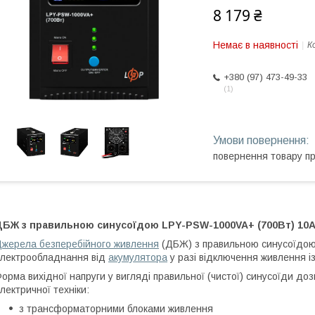
8 179 ₴
Немає в наявності
К
+380 (97) 473-49-33
1
повернення товару п
ДБЖ з правильною синусоїдою LPY-PSW-1000VA+ (700Вт) 10A
жерела безперебійного живлення
(ДБЖ) з правильною синусоїдою
лектрообладнання від
акумулятора
у разі відключення живлення із
орма вихідної напруги у вигляді правильної (чистої) синусоїди д
лектричної техніки:
з трансформаторними блоками живлення