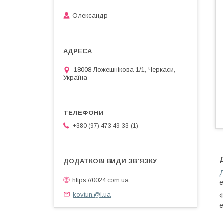
Олександр
18008 Ложешнікова 1/1, Черкаси,
Україна
1
+380 (97) 473-49-33
Д
https://0024.com.ua
е
kovtun.@i.ua
Ф
е