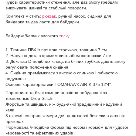
чудові характеристики стеження, але дає змогу гребцям
виконувати швидкі та стабільні повороти.
Комплект містить:
рюкзак
, ручний насос, сидіння для
байдарки та два ласти для байдарки.
Байдарка/Капчик високого
тиску
1. Тканина ПВХ із прямою строчкою, товщина 7 см.
2. Надувна дека з прямим вистьобом завтовшки 7 см.
3. Декілька D-подібних кілець на бічних трубках дають змогу
регулювати положення сидіння.
4. Сидіння преміумкласу з високою спинкою і губчастою
подушкою.
Основні характеристики TOMAHAWK AIR-K 375 12'4":
Порожнисті та бічні камери повністю побудовані за
технологією Drop-Stitch.
Жорстше та швидше, ніж будь-який традиційний надувний
каяк
3 окремі повітряні камери для додаткової безпеки в дальніх
пригодах
Формована V-подібна форма під носом і кормом для чудової
керованості та ефективних ударів