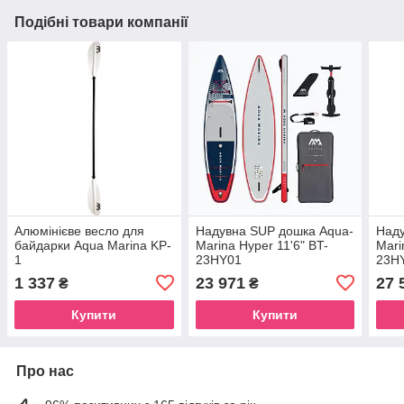
Подібні товари компанії
Алюмінієве весло для
Надувна SUP дошка Aqua-
Наду
байдарки Aqua Marina KP-
Marina Hyper 11'6" BT-
Mari
1
23HY01
23H
1 337
23 971
27 
₴
₴
Купити
Купити
Про нас