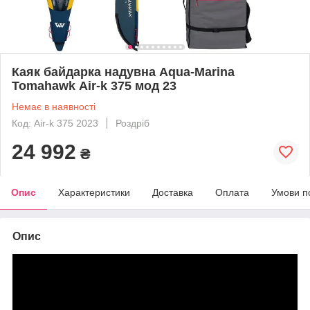
Каяк байдарка надувна Aqua-Marina
Tomahawk Air-k 375 мод 23
Немає в наявності
Код: Air-k 375 2023
Роздріб
24 992
₴
Опис
Характеристики
Доставка
Оплата
Умови п
Опис