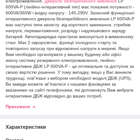
електроживлення.
Джерело безперебійного живлення
LP
600VA-P (лінійно-інтерактивний тип) має показник потужності -
600VA/360W і вхідну напругу - 145-290V. Захисний функціонал
інтерактивного джерела безперебійного живлення LP 600VA-P
має наступні типи захисту: від короткого замикання, стрибків
напруги, перевантаження, розряду і надлишкового заряду
батарей. Автопідзарядка пристрою виконується в вимкненому
стані. Має 2 євророзетки, функції холодного старту та
повторного запуску при відновленні напруги в мережі. Якщо
Вам необхідно організувати у вашому будинку або офісі
якісну систему резервного електроживлення, лінійно-
інтерактивне ДБЖ LP 600VA-P - це оптимальне та доступне за
своєю вартістю рішення. У тому випадку, якщо у Вас виникли
труднощі, пов"язані з вибором необхідної моделі ДБЖ (UPS),
Ви завжди можете зв"язатися з нашими фахівцями за
вказаними на сайті телефонами, які допоможуть Вам вибрати
інтерактивне ДБЖ відповідно до ваших потреб.
Приховати
Характеристики
Основні