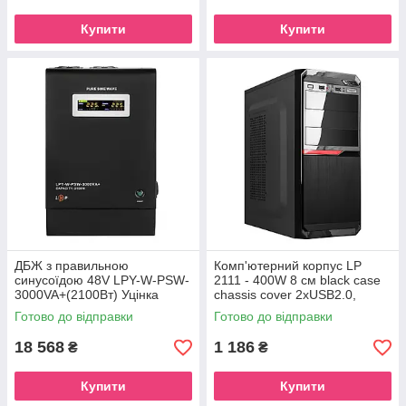
Купити
Купити
ДБЖ з правильною
Комп'ютерний корпус LP
синусоїдою 48V LPY-W-PSW-
2111 - 400W 8 см black case
3000VA+(2100Вт) Уцінка
chassis cover 2xUSB2.0,
1xUSB3.0 Уцінка
Готово до відправки
Готово до відправки
18 568
1 186
₴
₴
Купити
Купити