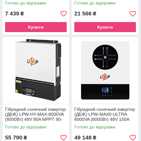
Готово до відправки
Готово до відправки
7 439
21 566
₴
₴
Купити
Купити
Гібридний сонячний інвертор
Гібридний сонячний інвертор
(ДБЖ) LPW-HY-MAX-8000VA
(ДБЖ) LPW-MAXII-ULTRA
(8000Вт) 48V 80A MPPT 90-
8000VA (8000Вт) 48V 150A
450V Уцінка
MPPT 90-450V ON-OFF GRID
Готово до відправки
Готово до відправки
Уцінка
55 790
49 148
₴
₴