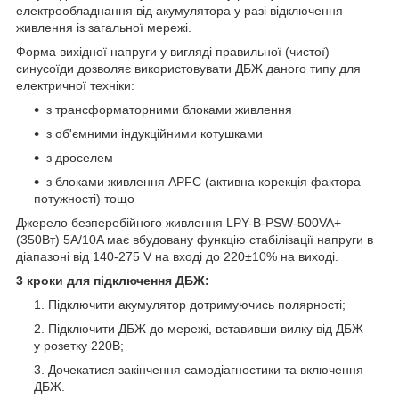
електрообладнання від акумулятора у разі відключення
живлення із загальної мережі.
Форма вихідної напруги у вигляді правильної (чистої)
синусоїди дозволяє використовувати ДБЖ даного типу для
електричної техніки:
з трансформаторними блоками живлення
з об'ємними індукційними котушками
з дроселем
з блоками живлення APFC (активна корекція фактора
потужності) тощо
Джерело безперебійного живлення LPY-B-PSW-500VA+
(350Вт) 5A/10A має вбудовану функцію стабілізації напруги в
діапазоні від 140-275 V на вході до 220±10% на виході.
3 кроки для підключення ДБЖ:
Підключити акумулятор дотримуючись полярності;
Підключити ДБЖ до мережі, вставивши вилку від ДБЖ
у розетку 220В;
Дочекатися закінчення самодіагностики та включення
ДБЖ.