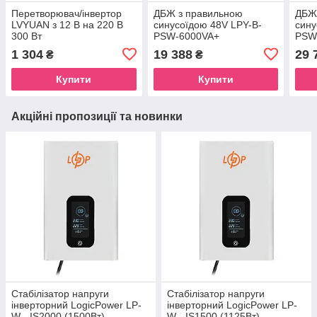
Перетворювач/інвертор
ДБЖ з правильною
ДБЖ
LVYUAN з 12 В на 220 В
синусоїдою 48V LPY-B-
сину
300 Вт
PSW-6000VA+
PSW
(4200Вт)10A/20A
(350
1 304
19 388
29 
₴
₴
Купити
Купити
Акційні пропозиції та новинки
Стабілізатор напруги
Стабілізатор напруги
інверторний LogicPower LP-
інверторний LogicPower LP-
W - IS2000 (1500Вт)
W - IS1500 (1125Вт)