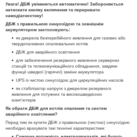
Увага! ДБЖ увімкнеться автоматично! Забороняється
натискати кнопку включення та переривати
самодіагностику!
ДБЖ з правильною синусоїдою та зовнішнім
акумулятором застосовують:
як джерела безперебійного живлення для газових або
твердопаливних опалювальних котлів
ДБЖ для аварійного освітлення
для забезпечення резервного живлення серверних
станцій та телекомунікаційного обладнання, завдяки
функції швидкої (гарячої) заміни акумулятора
UPS із чистою синусоїдою для циркуляційних насосів
як стабілізатор напруги з джерелом резервного
живлення для потужних та високошвидкісних
комп'ютерів
Як обрати ДБЖ для котлів опалення та систем
аварійного освітлення?
Перед тим як купити ДБЖ з правильною (чистою) синусоїдою
необхідно врахувати такі технічні характеристики:
Сумарна потужність електроприладів, які будуть