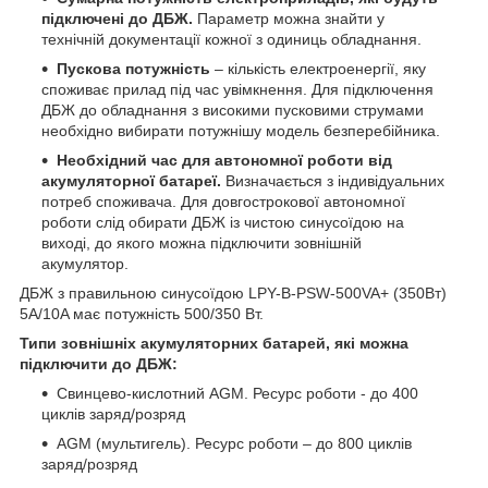
підключені до ДБЖ.
Параметр можна знайти у
технічній документації кожної з одиниць обладнання.
Пускова потужність
– кількість електроенергії, яку
споживає прилад під час увімкнення. Для підключення
ДБЖ до обладнання з високими пусковими струмами
необхідно вибирати потужнішу модель безперебійника.
Необхідний час для автономної роботи від
акумуляторної батареї.
Визначається з індивідуальних
потреб споживача. Для довгострокової автономної
роботи слід обирати ДБЖ із чистою синусоїдою на
виході, до якого можна підключити зовнішній
акумулятор.
ДБЖ з правильною синусоїдою LPY-B-PSW-500VA+ (350Вт)
5A/10A має потужність 500/350 Вт.
Типи зовнішніх акумуляторних батарей, які можна
підключити до ДБЖ:
Свинцево-кислотний AGM. Ресурс роботи - до 400
циклів заряд/розряд
AGM (мультигель). Ресурс роботи – до 800 циклів
заряд/розряд