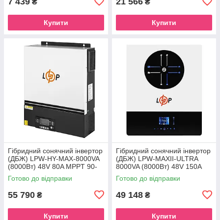
7 439
21 566
₴
₴
Купити
Купити
Гібридний сонячний інвертор
Гібридний сонячний інвертор
(ДБЖ) LPW-HY-MAX-8000VA
(ДБЖ) LPW-MAXII-ULTRA
(8000Вт) 48V 80A MPPT 90-
8000VA (8000Вт) 48V 150A
450V Уцінка
MPPT 90-450V ON-OFF GRID
Готово до відправки
Готово до відправки
Уцінка
55 790
49 148
₴
₴
Купити
Купити