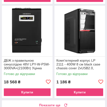
ДБЖ з правильною
Комп'ютерний корпус LP
синусоїдою 48V LPY-W-PSW-
2111 - 400W 8 см black case
3000VA+(2100Вт) Уцінка
chassis cover 2xUSB2.0,
1xUSB3.0 Уцінка
Готово до відправки
Готово до відправки
18 568
1 186
₴
₴
Купити
Купити
Показати ще