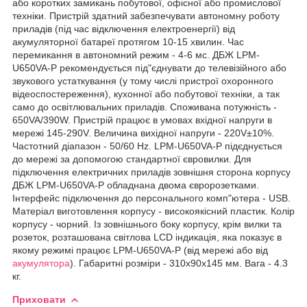
або коротких замикань побутової, офісної або промислової
техніки. Пристрій здатний забезпечувати автономну роботу
приладів (під час відключення електроенергії) від
акумуляторної батареї протягом 10-15 хвилин. Час
перемикання в автономний режим - 4-6 мс. ДБЖ LPM-
U650VA-Р рекомендується під"єднувати до телевізійного або
звукового устаткування (у тому числі пристрої охоронного
відеоспостереження), кухонної або побутової техніки, а так
само до освітлювальних приладів. Споживана потужність -
650VA/390W. Пристрій працює в умовах вхідної напруги в
мережі 145-290V. Величина вихідної напруги - 220V±10%.
Частотний діапазон - 50/60 Hz. LPM-U650VA-Р підєднується
до мережі за допомогою стандартної євровилки. Для
підключення електричних приладів зовнішня сторона корпусу
ДБЖ LPM-U650VA-Р обладнана двома євророзетками.
Інтерфейс підключення до персонального комп"ютера - USB.
Матеріал виготовлення корпусу - високоякісний пластик. Колір
корпусу - чорний. Із зовнішнього боку корпусу, крім вилки та
розеток, розташована світлова LCD індикація, яка показує в
якому режимі працює LPM-U650VA-Р (від мережі або від
акумулятора
). Габаритні розміри - 310х90х145 мм. Вага - 4.3
кг.
Приховати