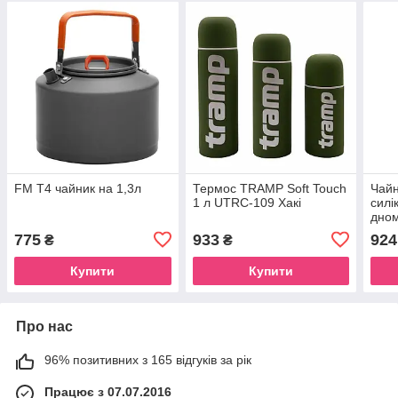
FM T4 чайник на 1,3л
Термос TRAMP Soft Touch
Чай
1 л UTRC-109 Хакі
силі
дном
775
933
924
₴
₴
Купити
Купити
Про нас
96% позитивних з 165 відгуків за рік
Працює з 07.07.2016