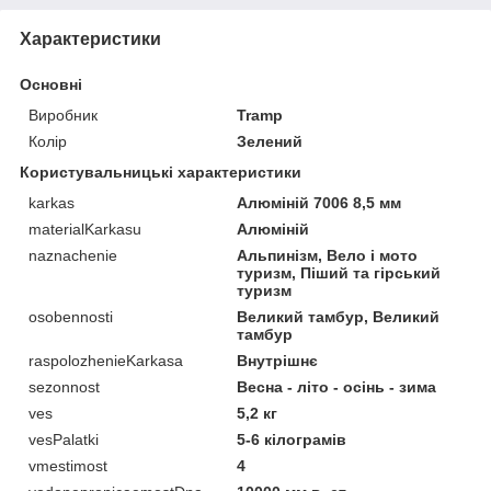
Характеристики
Основні
Виробник
Tramp
Колір
Зелений
Користувальницькі характеристики
karkas
Алюміній 7006 8,5 мм
materialKarkasu
Алюміній
naznachenie
Альпинізм, Вело і мото
туризм, Піший та гірський
туризм
osobennosti
Великий тамбур, Великий
тамбур
raspolozhenieKarkasa
Внутрішнє
sezonnost
Весна - літо - осінь - зима
ves
5,2 кг
vesPalatki
5-6 кілограмів
vmestimost
4