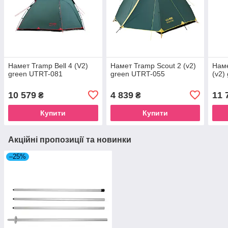
Намет Tramp Bell 4 (V2)
Намет Tramp Scout 2 (v2)
Наме
green UTRT-081
green UTRT-055
(v2)
10 579
4 839
11 
₴
₴
Купити
Купити
Акційні пропозиції та новинки
–25%