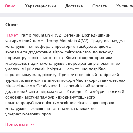
Опис
Характеристики
Доставка
Оплата
Умови п
Опис
Намет
Tramp Mountain 4 (V2) Зелений Експедиційний
чотиримісний намет Tramp Mountain 4(V2). Тридугова модель
конструкції напівсфера з просторим тамбуром, двома
входами та додатковим вітро- снігозахистом по всьому
периметру зовнішнього тента. Відмінні характеристики
матеріалів, надійнаконструкція, перевіренав різноманітних
умовах, міцні алюмінієвідуги — ось те, що потрібно
справжньому мандрівнику! Призначення:піший та гірський
туризм, альпінизм та зимові походи Час використання:весна-
літо-осінь-зима Особливості : - алюмінієвий каркас -
додатковий сніго- вітрозахист - 2 входи і 2 тамбури - великий
основний місткий тамбур - входивнутрішнього
наметапродубльованіантимоскітноюсіткою - двошарова
конструкція - зовнішній тент намета стійкий до
ультрафіолетових пром
Приховати