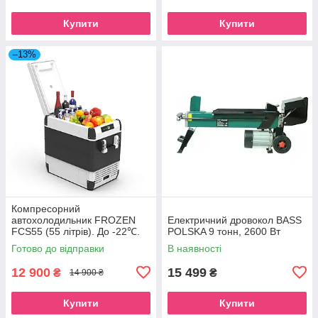
Купити
Купити
–13%
Компресорний
автохолодильник FROZEN
Електричний дровокол BASS
FCS55 (55 літрів). До -22℃.
POLSKA 9 тонн, 2600 Вт
Живлення 12, 24, 220 вольт
Готово до відправки
В наявності
12 900
15 499
₴
₴
14 900 ₴
Купити
Купити