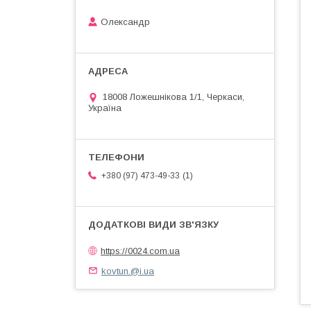
Олександр
18008 Ложешнікова 1/1, Черкаси,
Україна
1
+380 (97) 473-49-33
https://0024.com.ua
kovtun.@i.ua