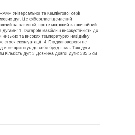
AMP Універсальної та Кемпінгової серії
тикових дуг. Це фібергласпідсилений
ажчий за алюміній, проте міцніший за звичайний
дугами: 1. Durapole маєбільш високустійкість до
ри низьких та високих температурах навідміну
є строк експлуатації. 4. Гладкаповерхня не
 и не притягує до себе бруд і пил. Такі дуги
м Кількість дуг: 3 Довжина довгої дуги: 385,5 см