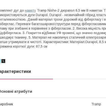
омплект дуг до
намету
Tramp Nishe-2 дюрапол 8,5 мм В наметах TR
икористовуються дуги Durapol. Durapol - незвичайний гібрид плас
еталевоюсіткою. Даний матеріал трохи дорожий від фібергласу і в
іберглас. Переваги багатошаровоїструктури перед фібергласовими 
ламу при згибанні в порівнянні з фібергласом. 2. Висока міцність п
ідфібергласа. 3. Покриття відбиває УФ промені, що значно подовжу
шкоджує тканину. 5. Матеріал не накопичує статичний електрозаряд
егше утримувати в чистоті. Характеристики: Матеріал:Durapol, 8,5 м
овжина короткої дуги: 87,5 см
арактеристики
Основні атрибути
иробник
Tramp