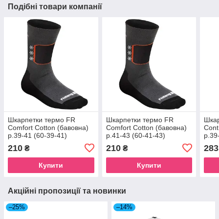
Подібні товари компанії
Шкарпетки термо FR
Шкарпетки термо FR
Шкар
Comfort Cotton (бавовна)
Comfort Cotton (бавовна)
Cont
р.39-41 (60-39-41)
р.41-43 (60-41-43)
р.39
210
210
283
₴
₴
Купити
Купити
Акційні пропозиції та новинки
–25%
–14%