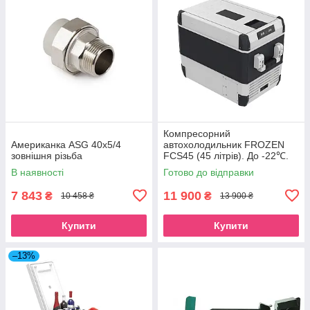
Компресорний
Американка ASG 40x5/4
автохолодильник FROZEN
зовнішня різьба
FCS45 (45 літрів). До -22℃.
Живлення 12, 24, 220 вольт
В наявності
Готово до відправки
7 843
11 900
₴
₴
10 458 ₴
13 900 ₴
Купити
Купити
–13%