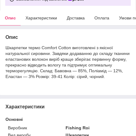
Опис
Характеристики
Доставка
Оплата
Умови п
Опис
Шкарпетки термо Comfort Cotton виготовлені з якісної
натуральної сировини. Завдяки додаванню до складу тканини
еластанових волокон виріб краще зберігає первинну форму,
прекрасно відводить вологу та підтримує оптимальну
терморегуляцію. Склад: Бавовна — 85%, Поліамід — 12%,
Еластан — 3% Розмір: 39-41 Колір: сірий, чорний.
Характеристики
Основні
Виробник
Fishing Roi
Вид виробу
Шкарпетки