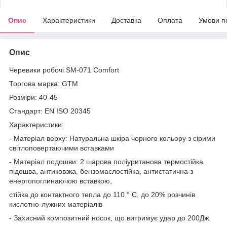
Опис
Характеристики
Доставка
Оплата
Умови п
Опис
Черевики робочі SM-071 Comfort
Торгова марка: GTM
Розміри: 40-45
Стандарт: EN ISO 20345
Характеристики:
- Матеріал верху: Натуральна шкіра чорного кольору з сірими
світлоповертаючими вставками
- Матеріал подошви: 2 шарова поліуританова термостійка
підошва, антиковзка, бензомаслостійка, антистатична з
енергопоглинаючою вставкою,
стійка до контактного тепла до 110 ° С, до 20% розчинів
кислотно-лужних матеріалів
- Захисний композитний носок, що витримує удар до 200Дж