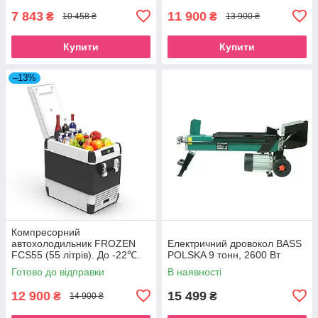
7 843
11 900
₴
₴
10 458 ₴
13 900 ₴
Купити
Купити
–13%
Компресорний
автохолодильник FROZEN
Електричний дровокол BASS
FCS55 (55 літрів). До -22℃.
POLSKA 9 тонн, 2600 Вт
Живлення 12, 24, 220 вольт
Готово до відправки
В наявності
12 900
15 499
₴
₴
14 900 ₴