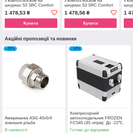
з композ.носком на
з композ.носком на
з ко
шнурках S3 SRC Comfort
шнурках S3 SRC Comfort
шнур
1 478,53
1 478,56
1 4
₴
₴
Купити
Купити
Акційні пропозиції та новинки
–25%
–14%
Компресорний
Американка ASG 40x5/4
автохолодильник FROZEN
зовнішня різьба
FCS45 (45 літрів). До -22℃.
Живлення 12, 24, 220 вольт
В наявності
Готово до відправки