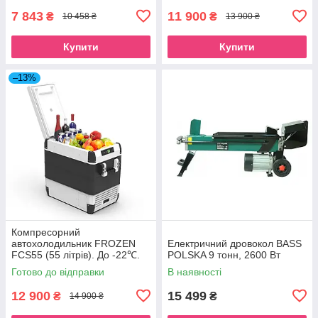
7 843
11 900
₴
₴
10 458 ₴
13 900 ₴
Купити
Купити
–13%
Компресорний
автохолодильник FROZEN
Електричний дровокол BASS
FCS55 (55 літрів). До -22℃.
POLSKA 9 тонн, 2600 Вт
Живлення 12, 24, 220 вольт
Готово до відправки
В наявності
12 900
15 499
₴
₴
14 900 ₴