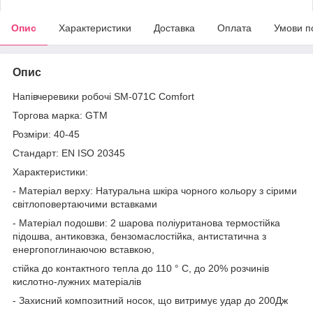
Опис
Характеристики
Доставка
Оплата
Умови п
Опис
Напівчеревики робочі SM-071C Comfort
Торгова марка: GTM
Розміри: 40-45
Стандарт: EN ISO 20345
Характеристики:
- Матеріал верху: Натуральна шкіра чорного кольору з сірими
світлоповертаючими вставками
- Матеріал подошви: 2 шарова поліуританова термостійка
підошва, антиковзка, бензомаслостійка, антистатична з
енергопоглинаючою вставкою,
стійка до контактного тепла до 110 ° С, до 20% розчинів
кислотно-лужних матеріалів
- Захисний композитний носок, що витримує удар до 200Дж