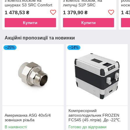
з композ.носком на
з композ. носком, на
робо
шнурках S3 SRC Comfort
липучці S1P SRC
нос
1 478,53
1 379,90
1 4
₴
₴
Купити
Купити
Акційні пропозиції та новинки
–25%
–14%
Компресорний
Американка ASG 40x5/4
автохолодильник FROZEN
зовнішня різьба
FCS45 (45 літрів). До -22℃.
Живлення 12, 24, 220 вольт
В наявності
Готово до відправки