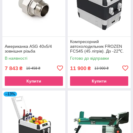
Компресорний
Американка ASG 40x5/4
автохолодильник FROZEN
зовнішня різьба
FCS45 (45 літрів). До -22℃.
Живлення 12, 24, 220 вольт
В наявності
Готово до відправки
7 843
11 900
₴
₴
10 458 ₴
13 900 ₴
Купити
Купити
–13%