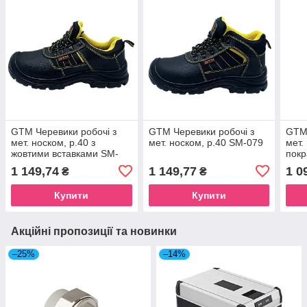
GTM Черевики робочі з
GTM Черевики робочі з
GTM 
мет. носком, р.40 з
мет. носком, р.40 SM-079
мет.
жовтими вставками SM-
пок
078
SM-
1 149,74
1 149,77
1 0
₴
₴
Купити
Купити
Акційні пропозиції та новинки
–25%
–14%