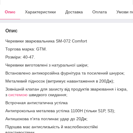
Опис
Характеристики
Доставка
Оплата
Умови п
Опис
Черевики зварювальника SM-072 Comfort
Торгова марка: GTM.
Розміри: 40-47.
Черевики виготовлені з натуральної шкіри;
Встановлено антикорозійна фурнітура та посилений шнурок;
Металевий підносок (витримує навантаження в 200Дж);
Зовнішній клапан для захисту від продуктів зварювання і іскра,
з
системою
швидкого скидання;
Встрочная антистатична устілка
Антипрокольна металева устілка 1100Н (тільки S1P, S3);
Антишокова п'ята поглинає удар до 20Дж;
Підошва має антислизькість й маслобензостійкі
властивостями.