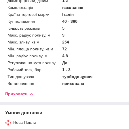
Діаметр різьби, дюйм
1/2"
Комплектація
паковання
Країна торгової марки
Італія
Кут поливання
40 - 360
Кількість режимів
5
Макс. радіус поливу, м
9
Макс. зливу, кв.м.
254
Мін. площа поливу, кв.м
72
Мін. радіус поливу, м
4.8
Регулювання кута поливу
Да
Робочий тиск, бар
1 - 3
Тип дощувача
турбодощувач
Встановлення
прихована
Приховати
Умови доставки
Нова Пошта