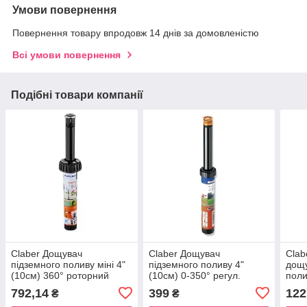
Умови повернення
Повернення товару впродовж 14 днів за домовленістю
Всі умови повернення
Подібні товари компанії
Claber Дощувач
Claber Дощувач
Clab
підземного поливу міні 4"
підземного поливу 4"
дощу
(10см) 360° роторний
(10см) 0-350° регул.
поли
ф4,9-6,1м під`єднення
підключення 1/2"
13м
792,14
399
122
₴
₴
1/2"В