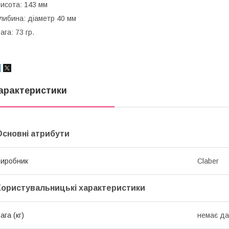
исота: 143 мм
либина: діаметр 40 мм
ага: 73 гр.
арактеристики
Основні атрибути
иробник
Claber
Користувальницькі характеристики
ага (кг)
немає да