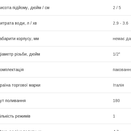
исота підйому, дюйм / см
2 / 5
итрата води, л / хв
2.9 - 3.6
абарити корпусу, мм
немає да
іаметр різьби, дюйм
1/2"
омплектація
пакованн
раїна торгової марки
Італія
ут поливання
180
ількість режимів
1