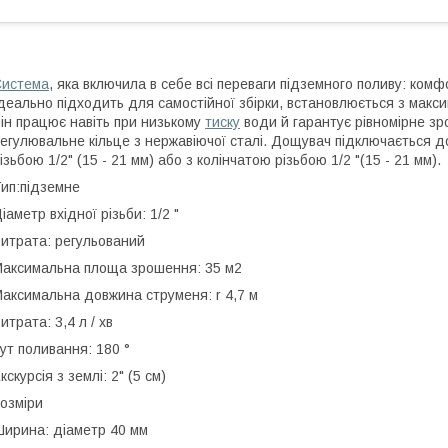
Система
, яка включила в себе всі переваги підземного поливу: комф
деально підходить для самостійної збірки, встановлюється з макси
ін працює навіть при низькому
тиску
води й гарантує рівномірне зр
егулювальне кільце з нержавіючої сталі. Дощувач підключається д
ізьбою 1/2" (15 - 21 мм) або з колінчатою різьбою 1/2 "(15 - 21 мм).
ип:підземне
іаметр вхідної різьби: 1/2 "
итрата: регульований
аксимальна площа зрошення: 35 м2
аксимальна довжина струменя: r 4,7 м
итрата: 3,4 л / хв
ут поливання: 180 °
кскурсія з землі: 2" (5 см)
озміри
ирина: діаметр 40 мм