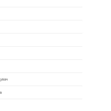
увач
а