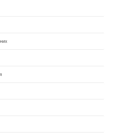
них
я