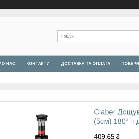
РО НАС
КОНТАКТИ
ДОСТАВКА ТА ОПЛАТА
ПОВЕРН
Claber Дощув
(5см) 180° п
409,65 ₴