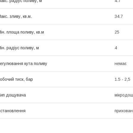
акс. радіус поливу, м
4.7
акс. зливу, кв.м.
34.7
ін. площа поливу, кв.м
25
ін. радіус поливу, м
4
егулювання кута поливу
немає
обочий тиск, бар
1.5 - 2,5
ип дощувача
мікродощ
становлення
прихован