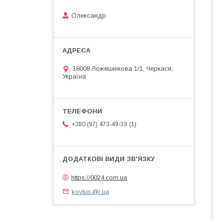
Олександр
18008 Ложешнікова 1/1, Черкаси,
Україна
1
+380 (97) 473-49-33
https://0024.com.ua
kovtun.@i.ua