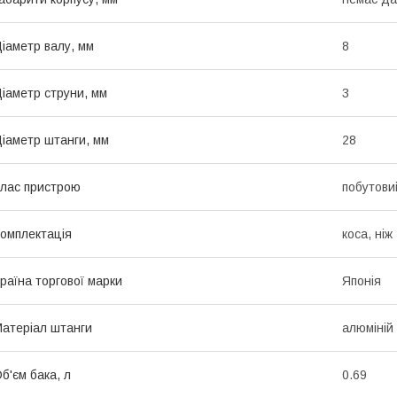
іаметр валу, мм
8
іаметр струни, мм
3
іаметр штанги, мм
28
лас пристрою
побутови
омплектація
коса, ніж
раїна торгової марки
Японія
атеріал штанги
алюміній
б'єм бака, л
0.69