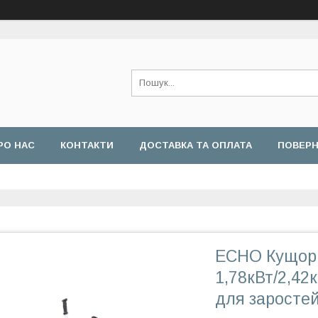
РО НАС
КОНТАКТИ
ДОСТАВКА ТА ОПЛАТА
ПОВЕРН
ECHO Кущорі
1,78кВт/2,42к
для заросте