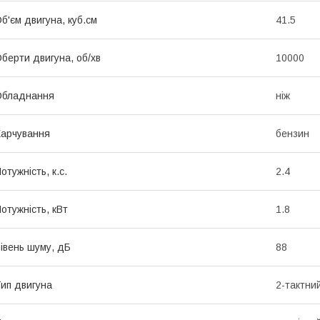
б'єм двигуна, куб.см
41.5
берти двигуна, об/хв
10000
Обладнання
ніж
арчування
бензин
отужність, к.с.
2.4
отужність, кВт
1.8
івень шуму, дБ
88
ип двигуна
2-тактни