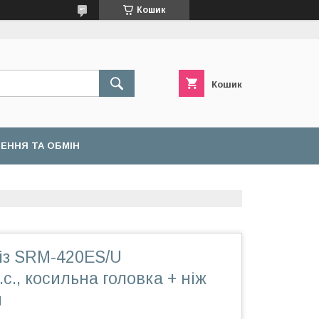
Кошик
Кошик
ЕННЯ ТА ОБМІН
з SRM-420ES/U
.с., косильна головка + ніж
й