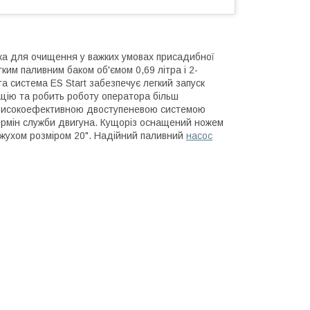
ка для очищення у важких умовах присадибної
стким паливним баком об'ємом 0,69 літра і 2-
а система ES Start забезпечує легкий запуск
ацію та робить роботу оператора більш
 високоефективною двоступеневою системою
 термін служби двигуна. Кущоріз оснащений ножем
ожухом розміром 20". Надійний паливний
насос