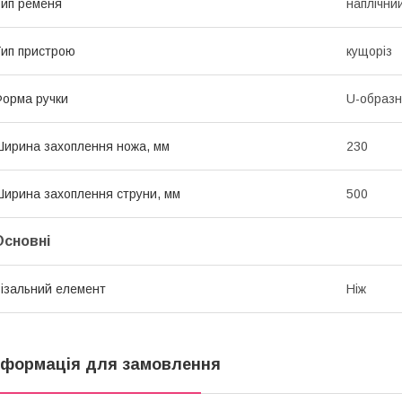
ип ременя
наплічни
ип пристрою
кущоріз
орма ручки
U-образ
ирина захоплення ножа, мм
230
ирина захоплення струни, мм
500
Основні
ізальний елемент
Ніж
нформація для замовлення