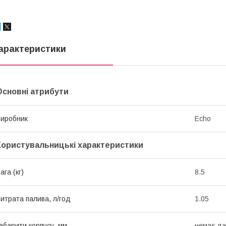
арактеристики
Основні атрибути
иробник
Echo
Користувальницькі характеристики
ага (кг)
8.5
итрата палива, л/год
1.05
абарити корпусу, мм
немає да