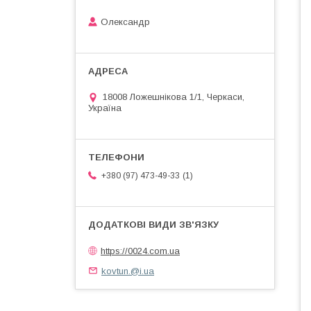
Олександр
18008 Ложешнікова 1/1, Черкаси,
Україна
1
+380 (97) 473-49-33
https://0024.com.ua
kovtun.@i.ua