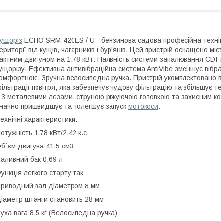
ущоріз
ECHO SRM-420ES / U - бензинова садова професійна техні
ериторії від кущів, чагарників і бур'янів. Цей пристрій оснащено мі
актним двигуном на 1,78 кВт. Наявність системи запалювання CDI т
ущорізу. Ефективна антивібраційна система AntiVibe зменшує вібр
омфортною. Зручна велосипедна ручка. Пристрій укомплектовано
ільтрації повітря, яка забезпечує чудову фільтрацію та збільшує
 3 металевими лезами, струною ріжуючою головкою та захисним к
начно пришвидшує та полегшує запуск
мотокоси
.
ехнічні характеристики:
отужність 1,78 кВт/2,42 к.с.
б`єм двигуна 41,5 см3
аливний бак 0,69 л
ункція легкого старту так
риводний вал діаметром 8 мм
іаметр штанги становить 28 мм
уха вага 8,5 кг (Велосипедна ручка)