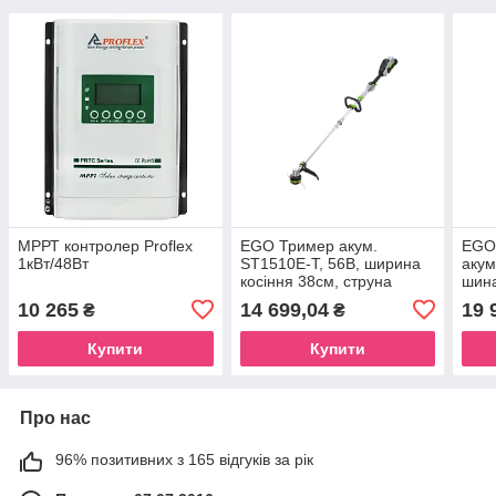
МРРТ контролер Proflex
EGO Тример акум.
EGO
1кВт/48Вт
ST1510E-T, 56В, ширина
акум
косіння 38см, струна
шина
2,4мм, роз`ємна штанга,
1,1 
10 265
14 699,04
19 
₴
₴
КАРКАС
заря
Купити
Купити
Про нас
96% позитивних з 165 відгуків за рік