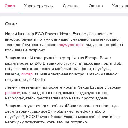
Опис
Характеристики
Доставка
Оплата
Умови п
Опис
Новий інвертор EGO Power+ Nexus Escape дозволяє вам
використовувати потужність нашої унікальної запатентованої
технології дугового літієвого
акумулятора
там, де це потрібно і
коли вам це потрібно.
Завдяки міцній конструкції інвертор Nexus Escape Power
містить розетку 240 В змінного струму, а також два порти USB,
які дозволяють заряджати мобільні телефони, ноутбуки,
камери,
ліхтарі
та інші електричні пристрої з максимальною
потужністю до 150 Вт.
Легкий і невеликий, ви можете носити Nexus Escape у своєму
рюкзаку
, коли ви їдете в похід, кемпінг, відвідуєте пляж,
насолоджуєтесь фестивалем або навіть просто вдома.
Завдяки потужності для роботи 42-дюймового телевізора до
десяти годин, зарядки 27 мобільних телефонів або 5
ноутбуків*, EGO Power+ Nexus Escape може забезпечити всю
необхідну потужність, коли вам це потрібно.