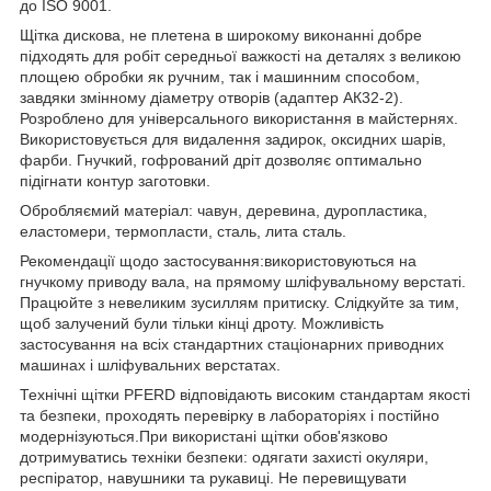
до ISO 9001.
Щітка дискова, не плетена в широкому виконанні добре
підходять для робіт середньої важкості на деталях з великою
площею обробки як ручним, так і машинним способом,
завдяки змінному діаметру отворів (адаптер АК32-2).
Розроблено для універсального використання в майстернях.
Використовується для видалення задирок, оксидних шарів,
фарби. Гнучкий, гофрований дріт дозволяє оптимально
підігнати контур заготовки.
Обробляємий матеріал: чавун, деревина, дуропластика,
еластомери, термопласти, сталь, лита сталь.
Рекомендації щодо застосування:використовуються на
гнучкому приводу вала, на прямому шліфувальному верстаті.
Працюйте з невеликим зусиллям притиску. Слідкуйте за тим,
щоб залучений були тільки кінці дроту. Можливість
застосування на всіх стандартних стаціонарних приводних
машинах і шліфувальних верстатах.
Технічні щітки PFERD відповідають високим стандартам якості
та безпеки, проходять перевірку в лабораторіях і постійно
модернізуються.При використані щітки обов'язково
дотримуватись техніки безпеки: одягати захисті окуляри,
респіратор, навушники та рукавиці. Не перевищувати