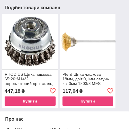
Подібні товари компанії
RHODIUS Щітка чашкова
Pferd Щітка чашкова
65*20*M14*2
18мм, дріт 0,1мм латунь
переплетений дріт, сталь,
хв. 3мм 1803/3 MES
дріт-0,5мм
447,18
117,04
₴
₴
Купити
Купити
Про нас