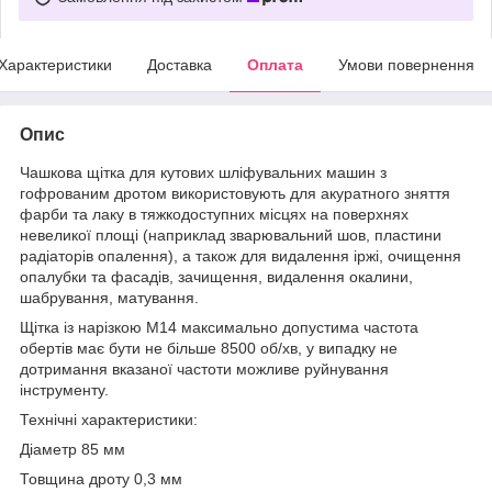
Характеристики
Доставка
Оплата
Умови повернення
Опис
Чашкова щітка для кутових шліфувальних машин з
гофрованим дротом використовують для акуратного зняття
фарби та лаку в тяжкодоступних місцях на поверхнях
невеликої площі (наприклад зварювальний шов, пластини
радіаторів опалення), а також для видалення іржі, очищення
опалубки та фасадів, зачищення, видалення окалини,
шабрування, матування.
Щітка із нарізкою М14 максимально допустима частота
обертів має бути не більше 8500 об/хв, у випадку не
дотримання вказаної частоти можливе руйнування
інструменту.
Технічні характеристики:
Діаметр 85 мм
Товщина дроту 0,3 мм