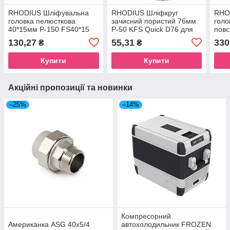
RHODIUS Шліфувальна
RHODIUS Шліфкруг
RHO
головка пелюсткова
зачисний пористий 76мм
голо
40*15мм P-150 FS40*15
P-50 KFS Quick D76 для
повс
сталь/нержавіюча сталь,
швидкозйомної системи
A-60
130,27
55,31
330
₴
₴
деревина
сталь/кольорові метали
нерж
коль
Купити
Купити
Акційні пропозиції та новинки
–25%
–14%
Компресорний
Американка ASG 40x5/4
автохолодильник FROZEN