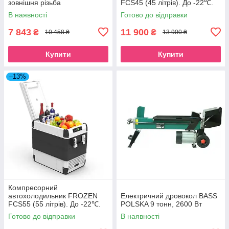
зовнішня різьба
FCS45 (45 літрів). До -22℃.
Живлення 12, 24, 220 вольт
В наявності
Готово до відправки
7 843
11 900
₴
₴
10 458 ₴
13 900 ₴
Купити
Купити
–13%
Компресорний
автохолодильник FROZEN
Електричний дровокол BASS
FCS55 (55 літрів). До -22℃.
POLSKA 9 тонн, 2600 Вт
Живлення 12, 24, 220 вольт
Готово до відправки
В наявності