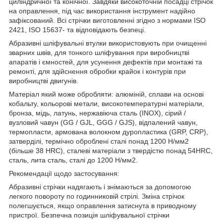
циліндричної та конічної. Завдяки високоточній посадці стрічок
на оправлення, під час використання інструмент надійно
зафіксований. Всі стрічки виготовленні згідно з нормами ISO
2421, ISO 15637- та відповідають безпеці.
Абразивні шліфувальні втулки використовують при очищенні
зварних швів, для тонкого шліфування при виробництві
апаратів і ємностей, для усунення дефектів при монтажі та
ремонті, для здійснення обробки крайок і контурів при
виробництві двигунів.
Матеріал який може обробляти: алюміній, сплави на основі
кобальту, кольорові метали, високотемпературні матеріали,
бронза, мідь, латунь, нержавіюча сталь (INOX), сірий /
вузловий чавун (GG / GJL, GGG / GJS), відпалений чавун,
термопласти, армована волокном дуропластика (GRP, CRP),
затверділі, термічно оброблені сталі понад 1200 Н/мм2
(більше 38 HRC), сталеві матеріали з твердістю понад 54HRC,
сталь, лита сталь, сталі до 1200 Н/мм2.
Рекомендації щодо застосування:
Абразивні стрічки надягають і знімаються за допомогою
легкого повороту по годинниковій стрілі. Зміна стрічок
полегшується, якщо оправлення затиснута в приводному
пристрої. Безпечна позиція шліфувальної стрічки