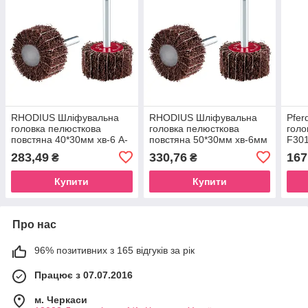
RHODIUS Шліфувальна
RHODIUS Шліфувальна
Pfer
головка пелюсткова
головка пелюсткова
голо
повстяна 40*30мм хв-6 A-
повстяна 50*30мм хв-6мм
F301
150 Fine сталь/
A-150 Fine сталь/
або
283,49
330,76
167
₴
₴
нержавіюча
нержавіюча сталь,
сталь,кольорові
кольорові
Купити
Купити
Про нас
96% позитивних з 165 відгуків за рік
Працює з 07.07.2016
м. Черкаси