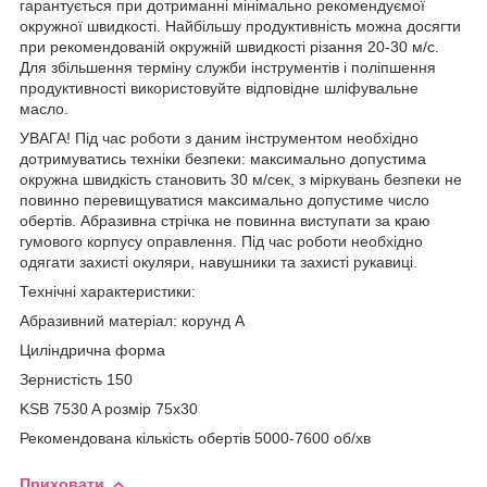
гарантується при дотриманні мінімально рекомендуємої
окружної швидкості. Найбільшу продуктивність можна досягти
при рекомендованій окружній швидкості різання 20-30 м/с.
Для збільшення терміну служби інструментів і поліпшення
продуктивності використовуйте відповідне шліфувальне
масло.
УВАГА! Під час роботи з даним інструментом необхідно
дотримуватись техніки безпеки: максимально допустима
окружна швидкість становить 30 м/сек, з міркувань безпеки не
повинно перевищуватися максимально допустиме число
обертів. Абразивна стрічка не повинна виступати за краю
гумового корпусу оправлення. Під час роботи необхідно
одягати захисті окуляри, навушники та захисті рукавиці.
Технічні характеристики:
Абразивний матеріал: корунд А
Циліндрична форма
Зернистість 150
KSB 7530 A розмір 75х30
Рекомендована кількість обертів 5000-7600 об/хв
Приховати