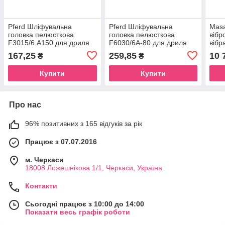
Pferd Шліфувальна
Pferd Шліфувальна
Masa
головка пелюсткова
головка пелюсткова
вібр
F3015/6 А150 для дриля
F6030/6А-80 для дриля
вібр
або пшм хв-6мм
або пшм хв-6мм
167,25
259,85
10 
₴
₴
Купити
Купити
Про нас
96% позитивних з 165 відгуків за рік
Працює з 07.07.2016
м. Черкаси
18008 Ложешнікова 1/1, Черкаси, Україна
Контакти
Сьогодні працює з 10:00 до 14:00
Показати весь графік роботи