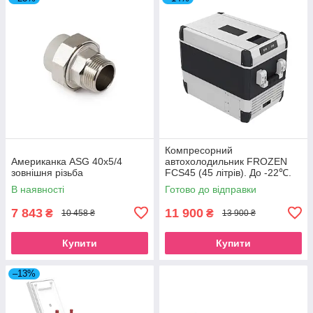
Компресорний
Американка ASG 40x5/4
автохолодильник FROZEN
зовнішня різьба
FCS45 (45 літрів). До -22℃.
Живлення 12, 24, 220 вольт
В наявності
Готово до відправки
7 843
11 900
₴
₴
10 458 ₴
13 900 ₴
Купити
Купити
–13%