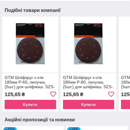
Подібні товари компанії
GTM Шліфкруг з отв.
GTM Шліфкруг з отв.
GTM 
180мм Р-60, липучка,
180мм Р-80, липучка,
180м
(5шт.) для шліфмаш. SZS-
(5шт.) для шліфмаш. SZS-
(5шт
180L (жираф)
180L (жираф)
180L
125,65
125,65
125
₴
₴
Купити
Купити
Акційні пропозиції та новинки
–25%
–14%