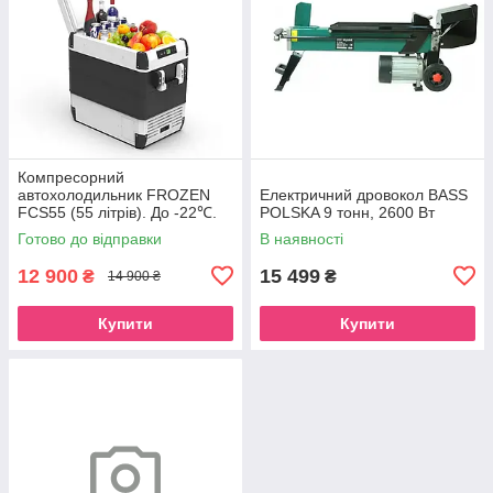
Компресорний
автохолодильник FROZEN
Електричний дровокол BASS
FCS55 (55 літрів). До -22℃.
POLSKA 9 тонн, 2600 Вт
Живлення 12, 24, 220 вольт
Готово до відправки
В наявності
12 900
15 499
₴
₴
14 900 ₴
Купити
Купити