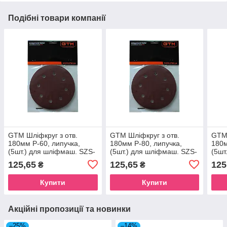
Подібні товари компанії
GTM Шліфкруг з отв.
GTM Шліфкруг з отв.
GTM 
180мм Р-60, липучка,
180мм Р-80, липучка,
180м
(5шт.) для шліфмаш. SZS-
(5шт.) для шліфмаш. SZS-
(5шт
180L (жираф)
180L (жираф)
180L
125,65
125,65
125
₴
₴
Купити
Купити
Акційні пропозиції та новинки
–25%
–14%