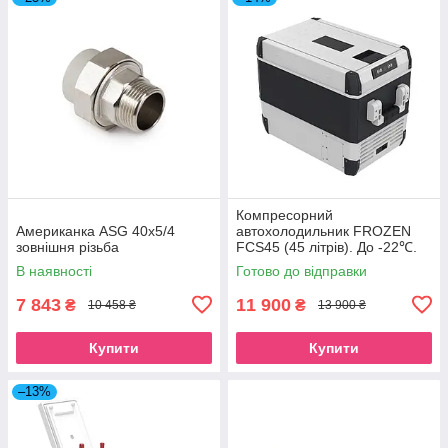
Компресорний
Американка ASG 40x5/4
автохолодильник FROZEN
зовнішня різьба
FCS45 (45 літрів). До -22℃.
Живлення 12, 24, 220 вольт
В наявності
Готово до відправки
7 843
11 900
₴
₴
10 458 ₴
13 900 ₴
Купити
Купити
–13%