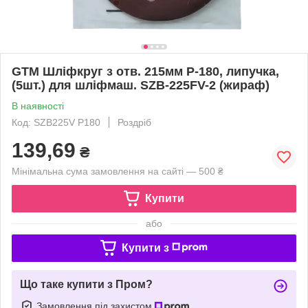
GTM Шліфкруг з отв. 215мм Р-180, липучка,
(5шт.) для шліфмаш. SZB-225FV-2 (жираф)
В наявності
Код: SZB225V P180
Роздріб
139,69
₴
Мінімальна сума замовлення на сайті — 500 ₴
Купити
або
Купити з
Що таке купити з Пром?
Замовлення під захистом