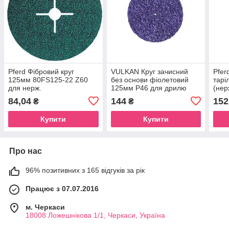
Pferd Фібровий круг
VULKAN Круг зачисний
Pfer
125мм 80FS125-22 Z60
без основи фіолетовий
тарі
для нерж.
125мм P46 для дрилю
(нер
(жорсткий)
POL
84,04
144
152
₴
₴
фарба,лак,грунтовка
Купити
Купити
Про нас
96% позитивних з 165 відгуків за рік
Працює з 07.07.2016
м. Черкаси
18008 Ложешнікова 1/1, Черкаси, Україна