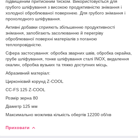
підвищеним притискним тиском. Використовується для
грубого шліфування з високою продуктивністю знімання і
холодної оброблюваної поверхнею. Для грубого знімання і
прохолодного шліфування.
Активні добавки сприяють збільшенню продуктивності
знімання, запобігають засолюванню й перегріву
оброблюваної поверхні матеріалів з поганою
теплопровідністю.
Сфера застосування: обробка зварних швів, обробка окрайка,
грубе шліфування, тонке шліфування сталі INOX, видалення
окалин, обробка вузьких та тяжко доступних місць.
Абразивний матеріал:
Цирконієвий корунд Z-COOL
CC-FS 125 Z-COOL
Розмір зерна 80
Діаметр 125 мм
Максимально можлива кількість обертів 12200 об/хв
Приховати