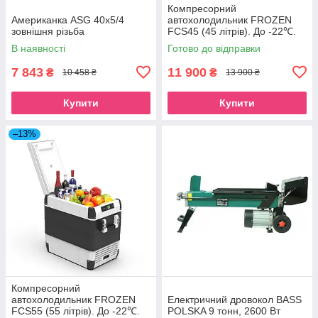
Компресорний
Американка ASG 40x5/4
автохолодильник FROZEN
зовнішня різьба
FCS45 (45 літрів). До -22℃.
Живлення 12, 24, 220 вольт
В наявності
Готово до відправки
7 843
11 900
₴
₴
10 458 ₴
13 900 ₴
Купити
Купити
–13%
Компресорний
автохолодильник FROZEN
Електричний дровокол BASS
FCS55 (55 літрів). До -22℃.
POLSKA 9 тонн, 2600 Вт