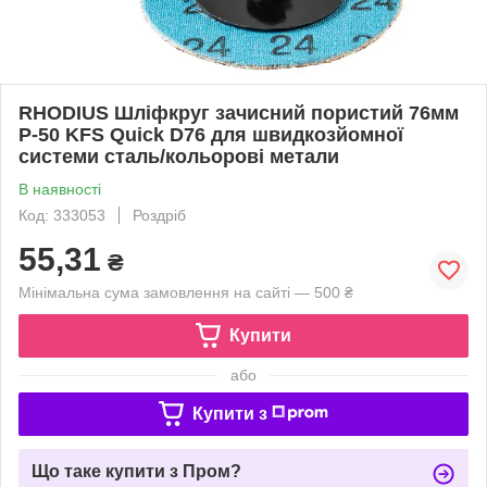
RHODIUS Шліфкруг зачисний пористий 76мм
P-50 KFS Quick D76 для швидкозйомної
системи сталь/кольорові метали
В наявності
Код: 333053
Роздріб
55,31
₴
Мінімальна сума замовлення на сайті — 500 ₴
Купити
або
Купити з
Що таке купити з Пром?