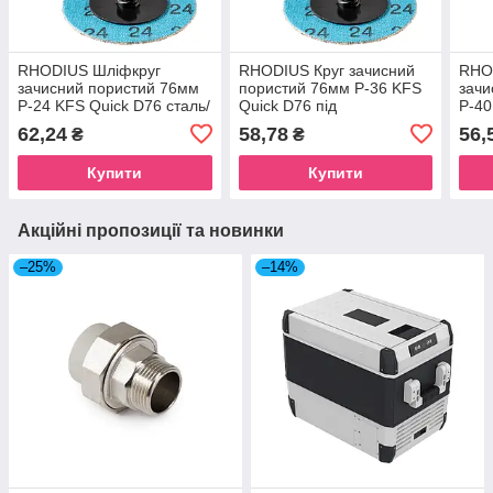
RHODIUS Шліфкруг
RHODIUS Круг зачисний
RHO
зачисний пористий 76мм
пористий 76мм Р-36 KFS
зачи
Р-24 KFS Quick D76 сталь/
Quick D76 під
P-40
кольорові метали
швидкозйомну систему
швид
62,24
58,78
56,
₴
₴
сталь/кольорові метали
стал
Купити
Купити
Акційні пропозиції та новинки
–25%
–14%