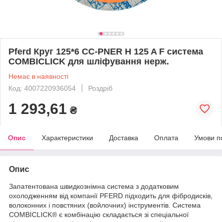
Pferd Круг 125*6 CC-PNER H 125 A F система
COMBICLICK для шліфування нерж.
Немає в наявності
Код: 4007220936054
Роздріб
1 293,61
₴
Опис
Характеристики
Доставка
Оплата
Умови п
Опис
Запатентована швидкознімна система з додатковим
охолодженням від компанії PFERD підходить для фібродисків,
волоконних і повстяних (войлочних) інструментів. Система
COMBICLICK® є комбінацію складається зі спеціальної