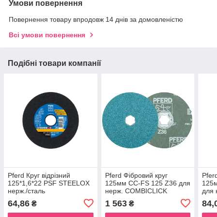
Умови повернення
Повернення товару впродовж 14 днів за домовленістю
Всі умови повернення
Подібні товари компанії
Pferd Круг відрізний
Pferd Фібровий круг
Pfer
125*1,6*22 PSF STEELOX
125мм CC-FS 125 Z36 для
125
нерж./сталь
нерж. COMBICLICK
для 
64,86
1 563
84,
₴
₴