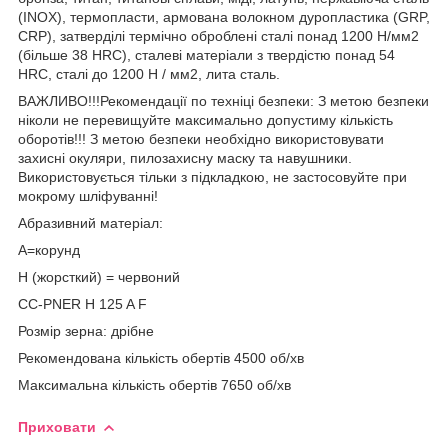
(INOX), термопласти, армована волокном дуропластика (GRP,
CRP), затверділі термічно оброблені сталі понад 1200 Н/мм2
(більше 38 HRC), сталеві матеріали з твердістю понад 54
HRC, сталі до 1200 Н / мм2, лита сталь.
ВАЖЛИВО!!!Рекомендації по техніці безпеки: З метою безпеки
ніколи не перевищуйте максимально допустиму кількість
оборотів!!! З метою безпеки необхідно використовувати
захисні окуляри, пилозахисну маску та навушники.
Використовується тільки з підкладкою, не застосовуйте при
мокрому шліфуванні!
Абразивний матеріал:
A=корунд
Н (жорсткий) = червоний
CC-PNER H 125 A F
Розмір зерна: дрібне
Рекомендована кількість обертів 4500 об/хв
Максимальна кількість обертів 7650 об/хв
Приховати