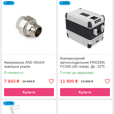
–25%
–14%
Компресорний
Американка ASG 40x5/4
автохолодильник FROZEN
зовнішня різьба
FCS45 (45 літрів). До -22℃.
Живлення 12, 24, 220 вольт
В наявності
Готово до відправки
7 843
11 900
₴
₴
10 458 ₴
13 900 ₴
Купити
Купити
–13%