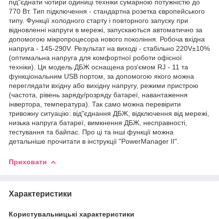
під"єднати чотири одиниці техніки сумарною потужністю до
770 Вт. Тип підключення - стандартна розетка європейського
типу. Функції холодного старту і повторного запуску при
відновленні напруги в мережі, запускаються автоматично за
допомогою мікропроцесора нового покоління. Робоча вхідна
напруга - 145-290V. Результат на виході - стабільно 220V±10%
(оптимальна напруга для комфортної роботи офісної
техніки). Ця модель ДБЖ оснащена роз'ємом RJ - 11 та
функціональним USB портом, за допомогою якого можна
переглядати вхідну або вихідну напругу, режими пристрою
(частота, рівень заряду/розряду батареї, навантаження
інвертора, температура). Так само можна перевірити
тривожну ситуацію: від"єднання ДБЖ, відключення від мережі,
низька напруга батареї, вимкнення ДБЖ, несправності,
тестування та байпас. Про ці та інші функції можна
детальніше прочитати в інструкції "PowerManager II".
Приховати
Характеристики
Користувальницькі характеристики