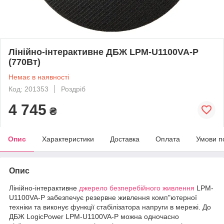
Лінійно-інтерактивне ДБЖ LPM-U1100VA-P
(770Вт)
Немає в наявності
Код: 201353
Роздріб
4 745
₴
Опис
Характеристики
Доставка
Оплата
Умови п
Опис
Лінійно-інтерактивне
джерело безперебійного живлення
LPM-
U1100VA-P забезпечує резервне живлення комп"ютерної
техніки та виконує функції стабілізатора напруги в мережі. До
ДБЖ LogicPower LPM-U1100VA-P можна одночасно