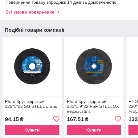
Повернення товару впродовж 14 днів за домовленістю
Всі умови повернення
Подібні товари компанії
Pferd Круг відрізний
Pferd Круг відрізний
RHOD
125*1*22 SG STEEL сталь
230*1,9*22 PSF STEELOX
230*
нерж./сталь
ProL
стал
94,15
167,51
132
₴
₴
Купити
Купити