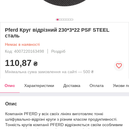
Pferd Круг відрізний 230*3*22 PSF STEEL
сталь
Немає в наявності
Код: 4007220163498
Роздріб
110,87
₴
Мінімальна сума замовлення на сайті — 500 ₴
Опис
Характеристики
Доставка
Оплата
Умови п
Опис
Компанія PFERD у всіх своїх лініях виготовляє тонкі
шліфувально-відрізні круги з різним класом продуктивності.
Тонкість кругів компанії PFERD відрізняється своїм особливим