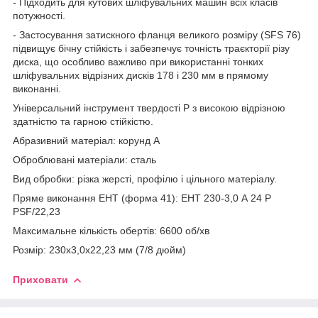
- Підходить для кутових шліфувальних машин всіх класів
потужності.
- Застосування затискного фланця великого розміру (SFS 76)
підвищує бічну стійкість і забезпечує точність траєкторії різу
диска, що особливо важливо при використанні тонких
шліфувальних відрізних дисків 178 і 230 мм в прямому
виконанні.
Універсальний інструмент твердості Р з високою відрізною
здатністю та гарною стійкістю.
Абразивний матеріал: корунд A
Оброблювані матеріали: сталь
Вид обробки: різка жерсті, профілю і цільного матеріалу.
Пряме виконання ЕНТ (форма 41): ЕНТ 230-3,0 А 24 Р
PSF/22,23
Максимальне кількість обертів: 6600 об/хв
Розмір: 230х3,0х22,23 мм (7/8 дюйм)
Приховати