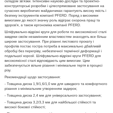
складом зв'язки. Інтенсивні науково-дослідні та проектно-
конструкторські розробки і цілеспрямоване застосування на
сучасних виробничих майданчиках гарантують високу якість і
безпеку інструментів компанії PFERD. Поряд з високими
вимогами до якості значну роль відіграє охорона праці та
здоров'я, а також ергономіка компанії PFERD.
Шліфувально-відрізні круги для роботи по високоякісної сталі
завдяки своїм незамінним властивостям знаходять все більш
широке застосування. При різанні листового прокату і
профілів постає гостра потреба в максимально дбайливій
обробці без перегріву, небезпечної термічної деформації і
подальшої корозії. Шліфувально-відрізні круги PFERD для
високоякісної сталі відповідають цим вимогам. Цим
забезпечується вільне різання і мінімальне тертя в процесі
різу.
Рекомендації щодо застосування:
- Товщина диска 1,9/1,6/1,0 мм для швидкого та комфортного
різання з мінімальним утворенням задирок;
- Товщина диска 2,4 мм для універсального застосування;
- Товщина диска 3,2/3,3 мм для найбільшої стійкості та
високої бокової стійкості;