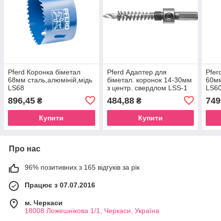
Pferd Коронка біметал
Pferd Адаптер для
Pfer
68мм сталь,алюміній,мідь
біметал. коронок 14-30мм
60мм
LS68
з центр. свердлом LSS-1
LS6
896,45
484,88
749
₴
₴
Купити
Купити
Про нас
96% позитивних з 165 відгуків за рік
Працює з 07.07.2016
м. Черкаси
18008 Ложешнікова 1/1, Черкаси, Україна