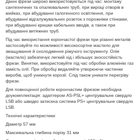
Данні фрези широко використовуються під час: монтажу
сантехнічних та опалювальних труб, при вирізці отворів в
мийках, при вбудуванні галогенного освітлення, при
вбудуванні відгалужувальних розеток з порожніми стінками,
при вбудуванні кришки кабельних вводів, а також при
вбудуванні витяжних труб.
Під час використання корончастої фрези при різанні металів
застосовуйте по можливості високосортне мастило для
змащування й охолодження ріжучого інструменту. Олія
(мастило) забезпечує легкий хід і збільшує зносостійкість
фрези. Винятки, використовуйте під час обробки алюмінію газ
замість олії. При обробці видаляйте утворюючи частинки
виробів, щоб уникнути корозії. Слід також уникати перегріву
фрези.
Для повноцінної роботи корончастим фрезом необхідна
доукомплектація: адаптером AS-PSL+ центрувальне свердло
LSB або швидко затискна система PS+ центрувальне свердло
LSB.
Технічні характеристики:
Діаметр 57 мм
Максимальна глибина порізу 31 мм