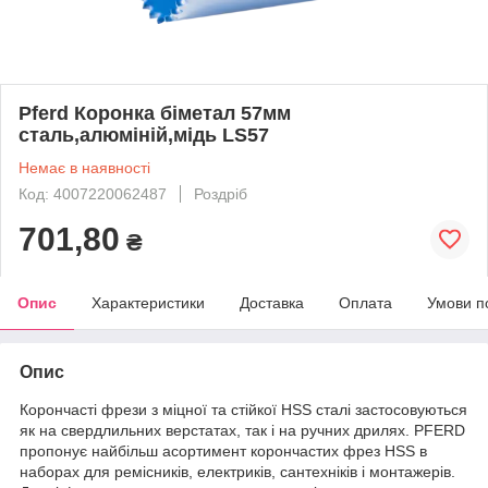
Pferd Коронка біметал 57мм
сталь,алюміній,мідь LS57
Немає в наявності
Код: 4007220062487
Роздріб
701,80
₴
Опис
Характеристики
Доставка
Оплата
Умови п
Опис
Корончасті фрези з міцної та стійкої HSS сталі застосовуються
як на свердлильних верстатах, так і на ручних дрилях. PFERD
пропонує найбільш асортимент корончастих фрез HSS в
наборах для ремісників, електриків, сантехніків і монтажерів.