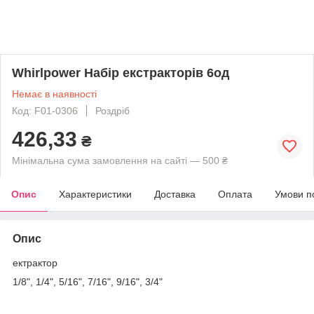
Whirlpower Набір екстракторів 6од
Немає в наявності
Код: F01-0306
Роздріб
426,33
₴
Мінімальна сума замовлення на сайті — 500 ₴
Опис
Характеристики
Доставка
Оплата
Умови п
Опис
ектрактор
1/8", 1/4", 5/16", 7/16", 9/16", 3/4"