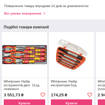
Повернення товару впродовж 14 днів за домовленістю
Всі умови повернення
Подібні товари компанії
Whirlpower Набір
Whirlpower Набір
Whir
інструментів діел. 11од.
екстракторів 5од
інст
ложемент
(пло
3 551,73
174,25
2 9
₴
₴
Купити
Купити