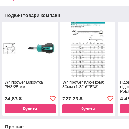
Подібні товари компанії
Whirlpower Викрутка
Whirlpower Ключ комб.
Гідр
PH3*25 мм
30мм (1-3/16"*Е38)
підш
Pols
74,83
727,73
4 4
₴
₴
Купити
Купити
Про нас