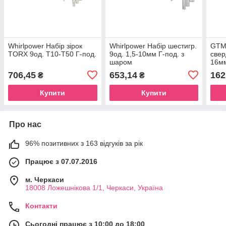
Whirlpower Набір зірок
Whirlpower Набір шестигр.
GTM
TORX 9од. Т10-Т50 Г-под.
9од. 1,5-10мм Г-под. з
свер
шаром
16м
706,45
653,14
162
₴
₴
Купити
Купити
Про нас
96% позитивних з 163 відгуків за рік
Працює з 07.07.2016
м. Черкаси
18008 Ложешнікова 1/1, Черкаси, Україна
Контакти
Сьогодні працює з 10:00 до 18:00