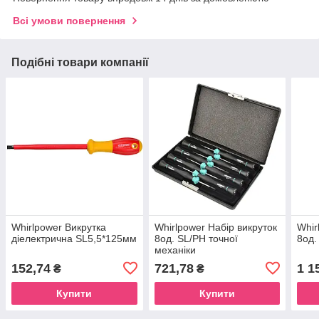
Всі умови повернення
Подібні товари компанії
Whirlpower Викрутка
Whirlpower Набір викруток
Whir
діелектрична SL5,5*125мм
8од. SL/PH точної
8од.
механіки
152,74
721,78
1 1
₴
₴
Купити
Купити